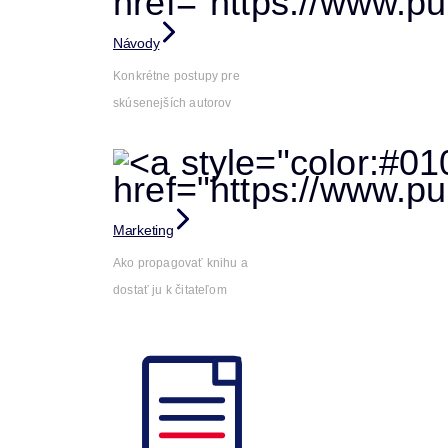
Návody
Konkrétne postupy pre
skúsenejších autorov
Marketing
Ako propagovať knihu a
dostať ju k čitateľom