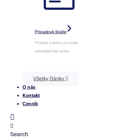
Prípadové štúdie
Príbehy autorov zo svojej
vydavateľskej praxe
Všetky články
O nás
Kontakt
Cenník
Search