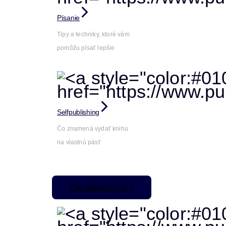
Písanie
Tipy a techniky, ktoré vám
pomôžu písať lepšie
Selfpublishing
Čo znamená vydať knihu
na vlastnú päsť
Pre pokročilých