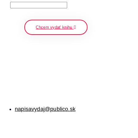
napíšte a stlačte enter
Chcem vydať knihu
napisavydaj@publico.sk