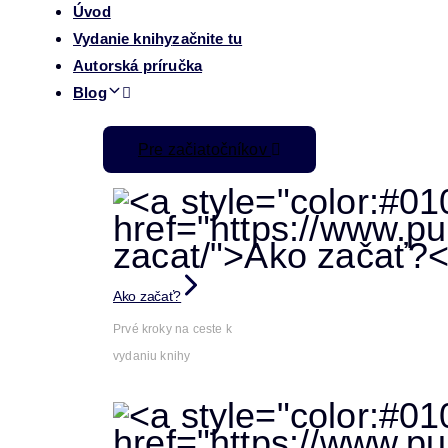
Úvod
Vydanie knihy
začnite tu
Autorská príručka
Blog
Pre začiatočníkov
Ako začať?
Prvé kroky na ceste k
vydaniu knihy