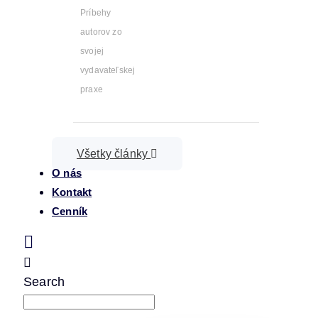
Príbehy
autorov zo
svojej
vydavateľskej
praxe
Všetky články
O nás
Kontakt
Cenník
Search