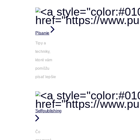
Písanie
Tipy a
techniky,
ktoré vám
pomôžu
písať lepšie
Selfpublishing
Čo