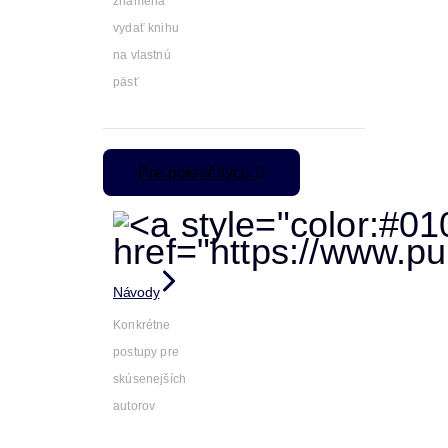
znamená
vydať knihu
na vlastnú
päsť
Pre pokročilých
Návody
Konkrétne
postupy pre
skúsenejších
autorov