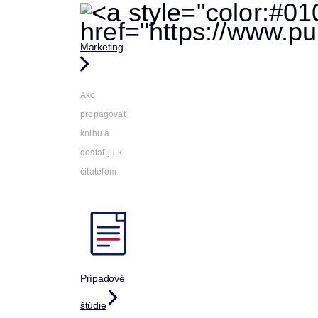
Marketing
Ako
propagovať
knihu a
dostať ju k
čitateľom
Prípadové
štúdie