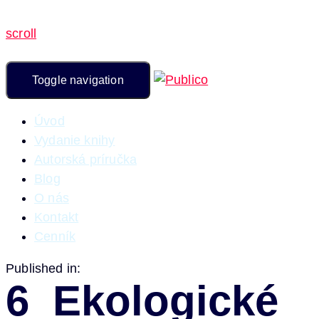
scroll
Toggle navigation
Úvod
Vydanie knihy
Autorská príručka
Blog
O nás
Kontakt
Cenník
Published in:
6_Ekologické