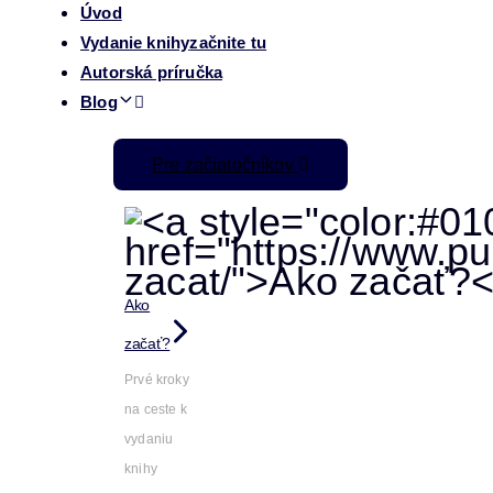
Úvod
Vydanie knihy
začnite tu
Autorská príručka
Blog
Pre začiatočníkov
Ako
začať?
Prvé kroky
na ceste k
vydaniu
knihy