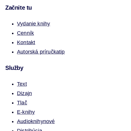
Začnite tu
Vydanie knihy
Cenník
Kontakt
Autorská príručka
tip
Služby
Text
Dizajn
Tlač
E-knihy
Audioknihy
nové
Distribúcia