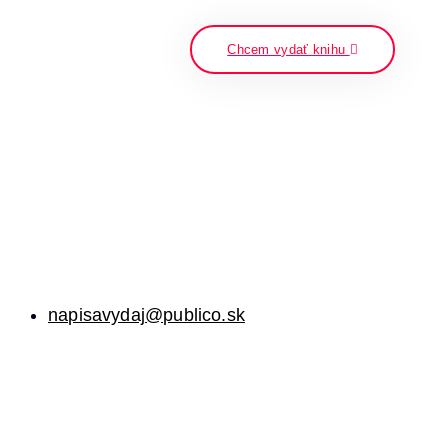
napíšte a stlačte enter
Chcem vydať knihu
napisavydaj@publico.sk