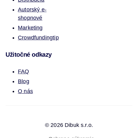
Autorský e-
shop
nové
Marketing
Crowdfunding
tip
Užitočné odkazy
FAQ
Blog
O nás
© 2026 Dibuk s.r.o.