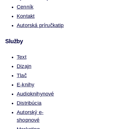
Cenník
Kontakt
Autorská príručka
tip
Služby
Text
Dizajn
Tlač
E-knihy
Audioknihy
nové
Distribúcia
Autorský e-
shop
nové