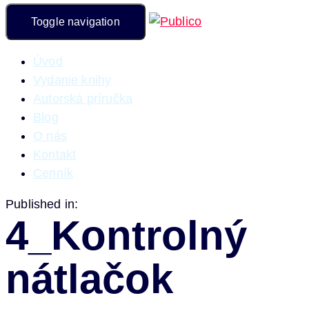
Toggle navigation
Úvod
Vydanie knihy
Autorská príručka
Blog
O nás
Kontakt
Cenník
Published in:
4_Kontrolný
nátlačok