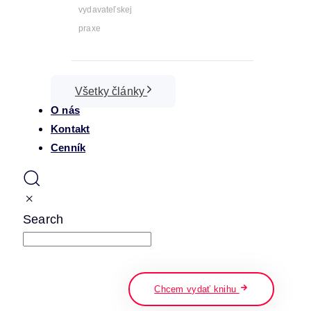
vydavateľskej
praxe
Všetky články
O nás
Kontakt
Cenník
Search
napíšte a stlačte enter
Chcem vydať knihu