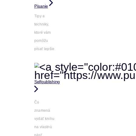
Písanie
Tipy a
techniky,
ktoré vám
pomôžu
písať lepšie
Selfpublishing
Čo
znamená
vydať knihu
na vlastnú
päsť