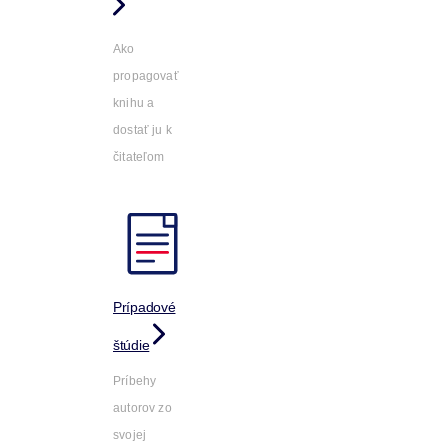
Ako
propagovať
knihu a
dostať ju k
čitateľom
Prípadové
štúdie
Príbehy
autorov zo
svojej