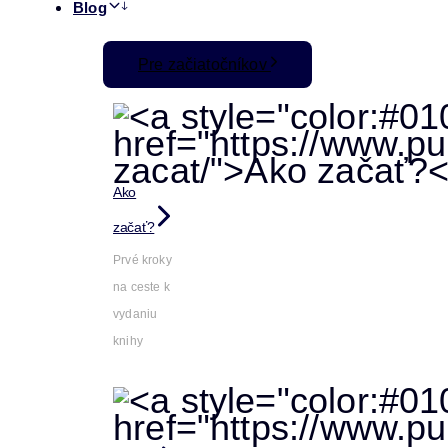
Blog
Pre začiatočníkov
Ako
začať?
Prvé kroky
na ceste k
vydaniu
knihy