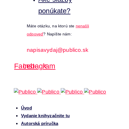
ponúkate?
Máte otázku, na ktorú ste
nenašli
odpoveď
? Napíšte nám:
napisavydaj@publico.sk
Facebook
Instagram
Úvod
Vydanie knihy
začnite tu
Autorská príručka