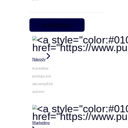
Pre pokročilých
Návody
Konkrétne
postupy pre
skúsenejších
autorov
Marketing