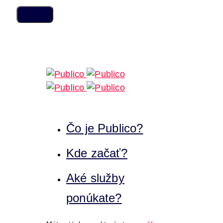
Skip
Skip
links
to
content
Čo je Publico?
Kde začať?
Aké služby
ponúkate?