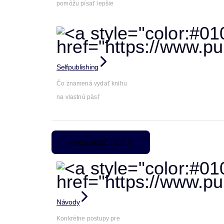
pomôžu písať lepšie
Selfpublishing
Čo znamená vydať knihu
na vlastnú päsť
Pre pokročilých
Návody
Konkrétne postupy pre