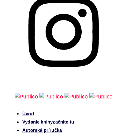
Úvod
Vydanie knihy
začnite tu
Autorská príručka