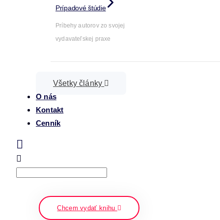
Prípadové štúdie
Príbehy autorov zo svojej
vydavateľskej praxe
Všetky články
O nás
Kontakt
Cenník
Search
napíšte a stlačte enter
Chcem vydať knihu