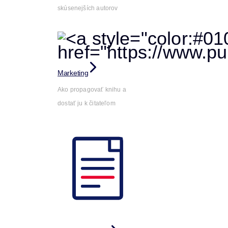
skúsenejších autorov
Marketing
Ako propagovať knihu a
dostať ju k čitateľom