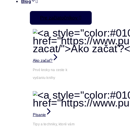
Blog
Pre začiatočníkov
Ako začať?
Prvé kroky na ceste k
vydaniu knihy
Písanie
Tipy a techniky, ktoré vám