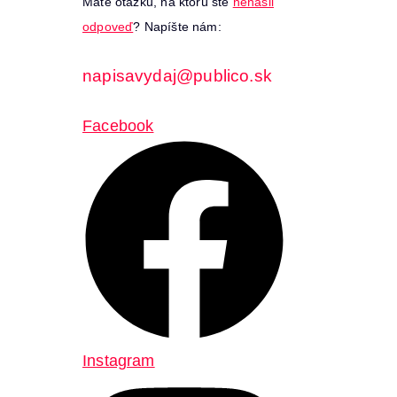
Máte otázku, na ktorú ste
nenašli
odpoveď
? Napíšte nám:
napisavydaj@publico.sk
Facebook
Instagram