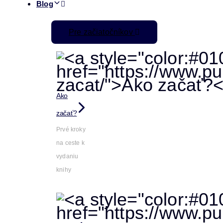
Blog
Pre začiatočníkov
Ako
začať?
Prvé kroky
na ceste k
vydaniu
knihy