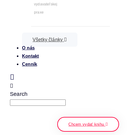
vydavateľskej
praxe
Všetky články
O nás
Kontakt
Cenník
Search
napíšte a stlačte enter
Chcem vydať knihu