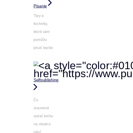
Písanie
Tipy a
techniky,
ktoré vám
pomôžu
písať lepšie
Selfpublishing
Čo
znamená
vydať knihu
na vlastnú
päsť