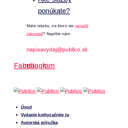
ponúkate?
Máte otázku, na ktorú ste
nenašli
odpoveď
? Napíšte nám:
napisavydaj@publico.sk
Facebook
Instagram
Úvod
Vydanie knihy
začnite tu
Autorská príručka