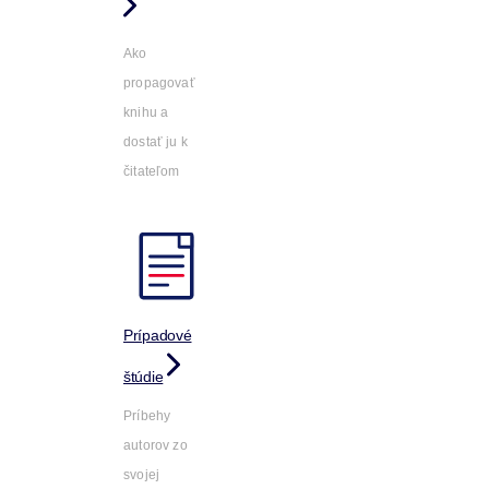
Ako
propagovať
knihu a
dostať ju k
čitateľom
Prípadové
štúdie
Príbehy
autorov zo
svojej