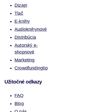
Dizajn
Tlač
E-knihy
Audioknihy
nové
Distribúcia
Autorský e-
shop
nové
Marketing
Crowdfunding
tip
Užitočné odkazy
FAQ
Blog
O nás