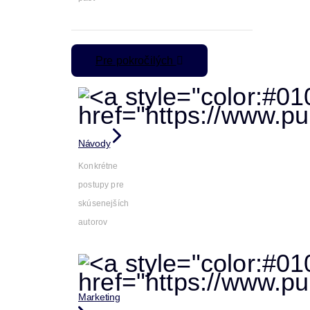
Pre pokročilých
Návody
Konkrétne
postupy pre
skúsenejších
autorov
Marketing