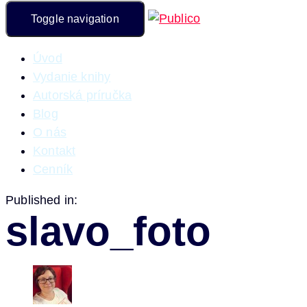
Toggle navigation
Úvod
Vydanie knihy
Autorská príručka
Blog
O nás
Kontakt
Cenník
Published in:
slavo_foto