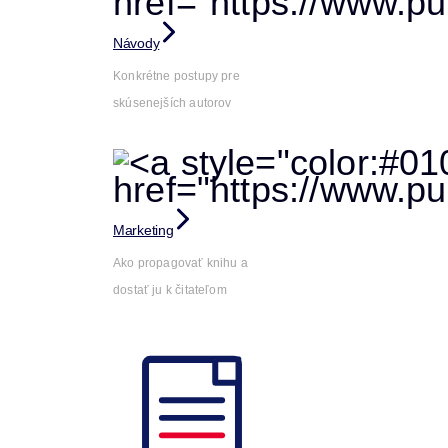
Návody
Konkrétne postupy pre
skúsenejších autorov
Marketing
Ako propagovať knihu a
dostať ju k čitateľom