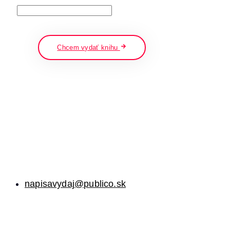
napíšte a stlačte enter
Chcem vydať knihu
napisavydaj@publico.sk