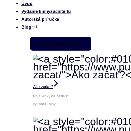
Úvod
Vydanie knihy
začnite tu
Autorská príručka
Blog
Pre začiatočníkov
Ako začať?
Prvé kroky na ceste k
vydaniu knihy