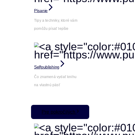
Písanie
Tipy a techniky, ktoré vám
pomôžu písať lepšie
Selfpublishing
Čo znamená vydať knihu
na vlastnú päsť
Pre pokročilých