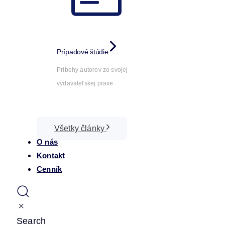
Prípadové štúdie
Príbehy autorov zo svojej
vydavateľskej praxe
Všetky články
O nás
Kontakt
Cenník
Search