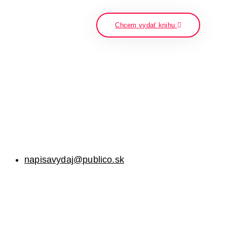
napíšte a stlačte enter
Chcem vydať knihu
napisavydaj@publico.sk