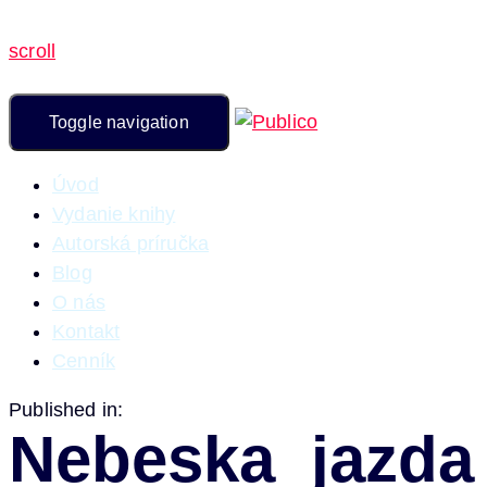
scroll
Toggle navigation
Úvod
Vydanie knihy
Autorská príručka
Blog
O nás
Kontakt
Cenník
Published in:
Nebeska_jazda