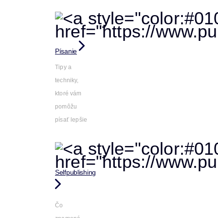
Písanie
Tipy a
techniky,
ktoré vám
pomôžu
písať lepšie
Selfpublishing
Čo