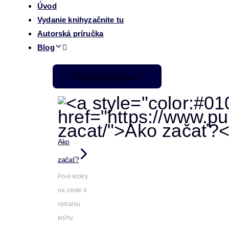
Úvod
Vydanie knihy
začnite tu
Autorská príručka
Blog
Pre začiatočníkov
Ako
začať?
Prvé kroky
na ceste k
vydaniu
knihy