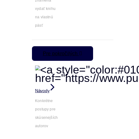
znamená
vydať knihu
na vlastnú
päsť
Pre pokročilých
Návody
Konkrétne
postupy pre
skúsenejších
autorov