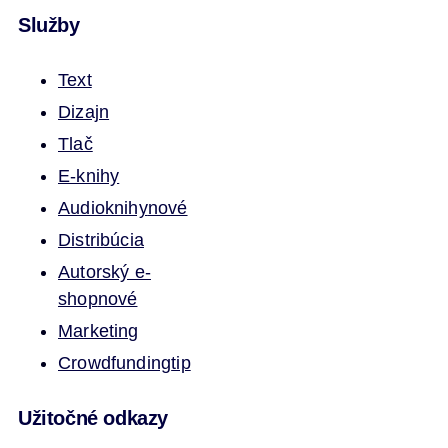
Služby
Text
Dizajn
Tlač
E-knihy
Audioknihy
nové
Distribúcia
Autorský e-
shop
nové
Marketing
Crowdfunding
tip
Užitočné odkazy