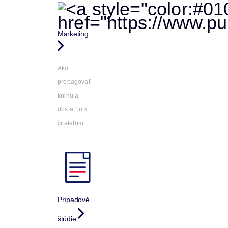
Marketing
Ako
propagovať
knihu a
dostať ju k
čitateľom
Prípadové
štúdie