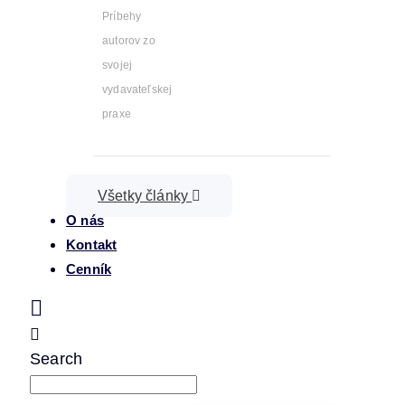
Príbehy
autorov zo
svojej
vydavateľskej
praxe
Všetky články
O nás
Kontakt
Cenník
Search