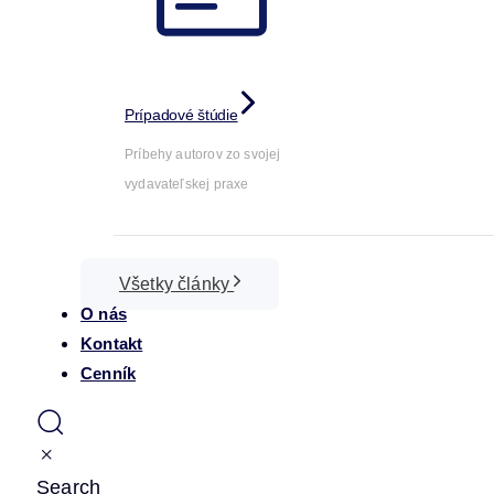
Prípadové štúdie
Príbehy autorov zo svojej
vydavateľskej praxe
Všetky články
O nás
Kontakt
Cenník
Search