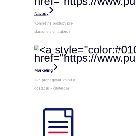
Návody
Konkrétne postupy pre
skúsenejších autorov
Marketing
Ako propagovať knihu a
dostať ju k čitateľom