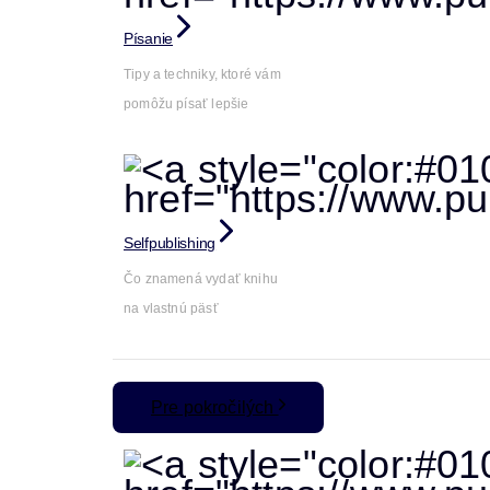
Písanie
Tipy a techniky, ktoré vám
pomôžu písať lepšie
Selfpublishing
Čo znamená vydať knihu
na vlastnú päsť
Pre pokročilých