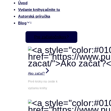
Úvod
Vydanie knihy
začnite tu
Autorská príručka
Blog
Pre začiatočníkov
Ako začať?
Prvé kroky na ceste k
vydaniu knihy