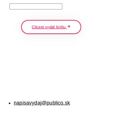
napíšte a stlačte enter
Chcem vydať knihu
napisavydaj@publico.sk