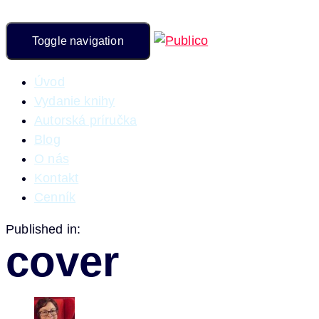
Toggle navigation
Úvod
Vydanie knihy
Autorská príručka
Blog
O nás
Kontakt
Cenník
Published in:
cover