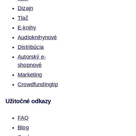
Dizajn
Tlač
E-knihy
Audioknihy
nové
Distribúcia
Autorský e-
shop
nové
Marketing
Crowdfunding
tip
Užitočné odkazy
FAQ
Blog