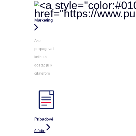
Marketing
Ako
propagovať
knihu a
dostať ju k
čitateľom
Prípadové
štúdie