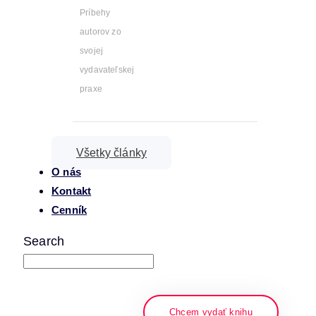
Príbehy
autorov zo
svojej
vydavateľskej
praxe
Všetky články
O nás
Kontakt
Cenník
Search
napíšte a stlačte enter
Chcem vydať knihu