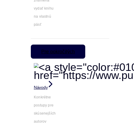
znamená
vydať knihu
na vlastnú
päsť
Pre pokročilých
Návody
Konkrétne
postupy pre
skúsenejších
autorov