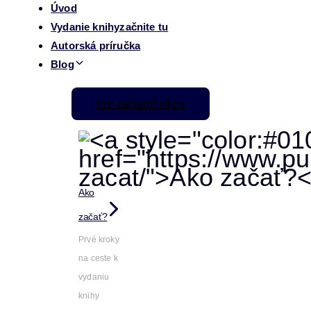
Úvod
Vydanie knihy
začnite tu
Autorská príručka
Blog
Pre začiatočníkov
Ako
začať?
Prvé kroky
na ceste k
vydaniu
knihy