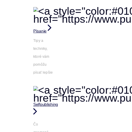
Písanie
Tipy a
techniky,
ktoré vám
pomôžu
písať lepšie
Selfpublishing
Čo