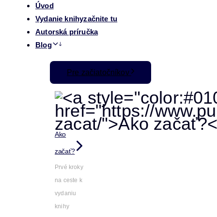
Úvod
Vydanie knihy
začnite tu
Autorská príručka
Blog
Pre začiatočníkov
Ako
začať?
Prvé kroky
na ceste k
vydaniu
knihy