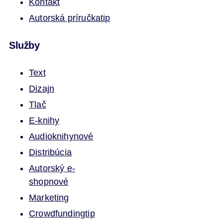
Kontakt
Autorská príručka
tip
Služby
Text
Dizajn
Tlač
E-knihy
Audioknihy
nové
Distribúcia
Autorský e-
shop
nové
Marketing
Crowdfunding
tip