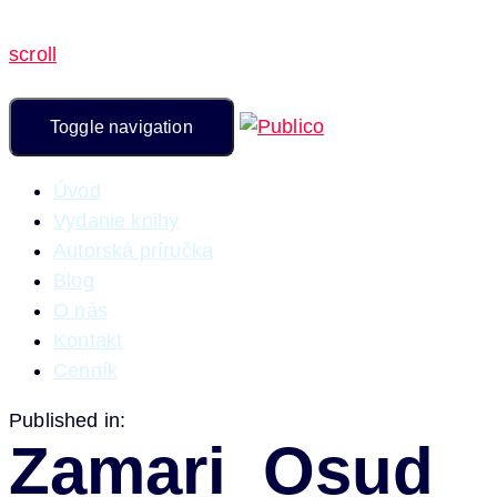
scroll
Toggle navigation
Úvod
Vydanie knihy
Autorská príručka
Blog
O nás
Kontakt
Cenník
Published in:
Zamari_Osud