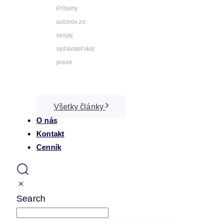
Príbehy
autorov zo
svojej
vydavateľskej
praxe
Všetky články
O nás
Kontakt
Cenník
Search