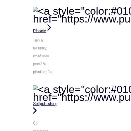
Písanie
Tipy a
techniky,
ktoré vám
pomôžu
písať lepšie
Selfpublishing
Čo