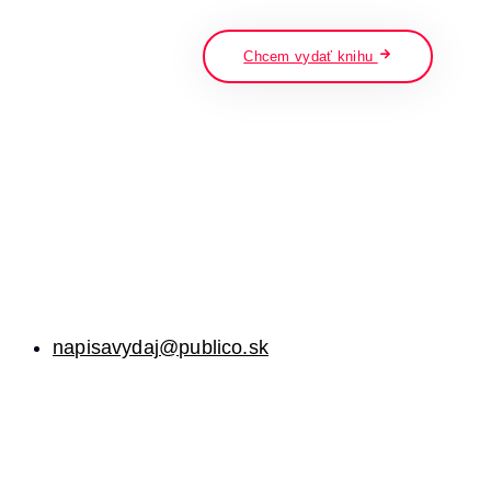
napíšte a stlačte enter
Chcem vydať knihu
napisavydaj@publico.sk