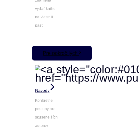
znamená
vydať knihu
na vlastnú
päsť
Pre pokročilých
Návody
Konkrétne
postupy pre
skúsenejších
autorov