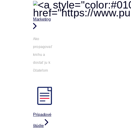
Marketing
Ako
propagovať
knihu a
dostať ju k
čitateľom
Prípadové
štúdie