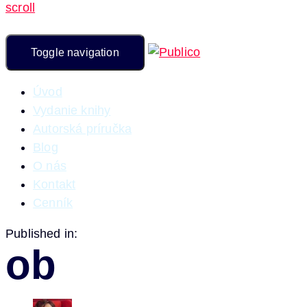
scroll
Toggle navigation
Úvod
Vydanie knihy
Autorská príručka
Blog
O nás
Kontakt
Cenník
Published in:
ob