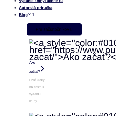
Vydanie knihy
začnite tu
Autorská príručka
Blog
Pre začiatočníkov
Ako
začať?
Prvé kroky
na ceste k
vydaniu
knihy