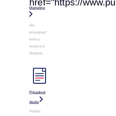
Marketing
Ako
propagovať
knihu a
dostať ju k
čitateľom
Prípadové
štúdie
Príbehy