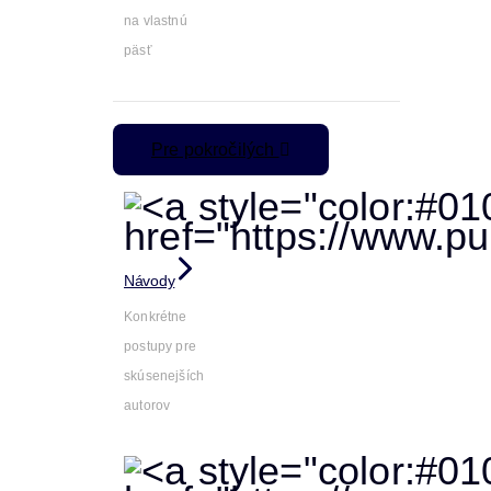
na vlastnú
päsť
Pre pokročilých
Návody
Konkrétne
postupy pre
skúsenejších
autorov