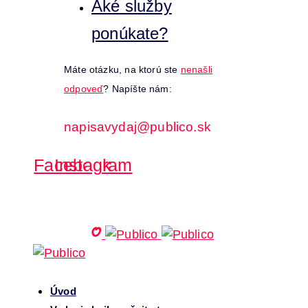
Aké služby
ponúkate?
Máte otázku, na ktorú ste
nenašli
odpoveď
? Napíšte nám:
napisavydaj@publico.sk
Facebook
Instagram
Úvod