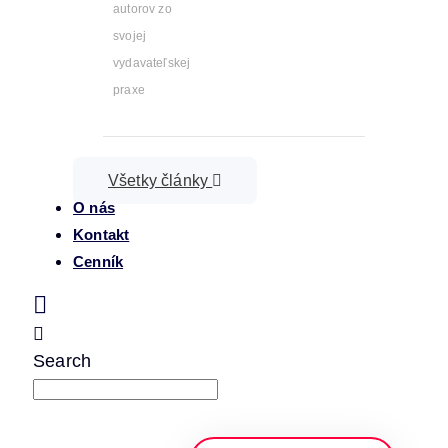
autorov zo
svojej
vydavateľskej
praxe
Všetky články
O nás
Kontakt
Cenník
Search
napíšte a stlačte enter