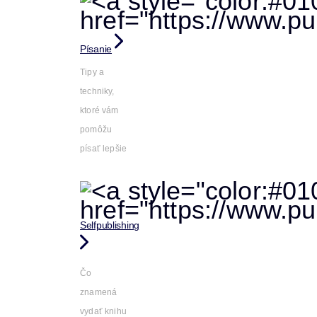
Písanie
Tipy a
techniky,
ktoré vám
pomôžu
písať lepšie
Selfpublishing
Čo
znamená
vydať knihu