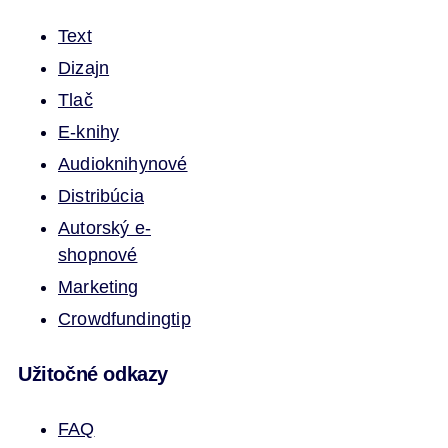
Text
Dizajn
Tlač
E-knihy
Audioknihy
nové
Distribúcia
Autorský e-
shop
nové
Marketing
Crowdfunding
tip
Užitočné odkazy
FAQ