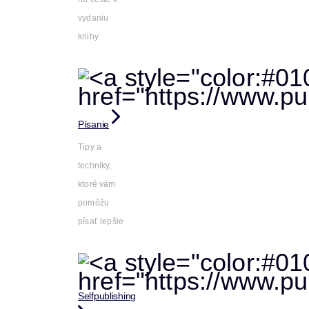
vydaniu
knihy
Písanie
Tipy a
techniky,
ktoré vám
pomôžu
písať lepšie
Selfpublishing