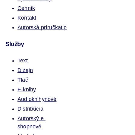
Cenník
Kontakt
Autorská príručka
tip
Služby
Text
Dizajn
Tlač
E-knihy
Audioknihy
nové
Distribúcia
Autorský e-
shop
nové