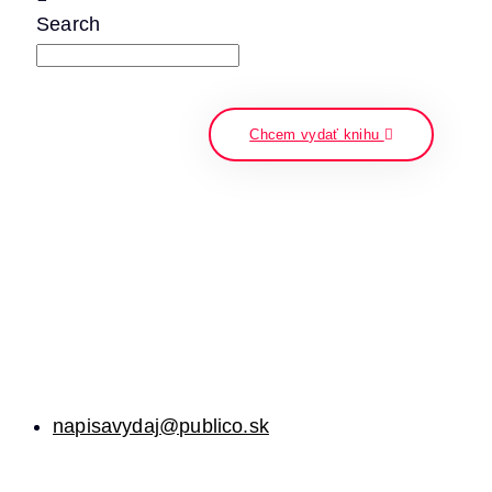
Search
napíšte a stlačte enter
Chcem vydať knihu
napisavydaj@publico.sk