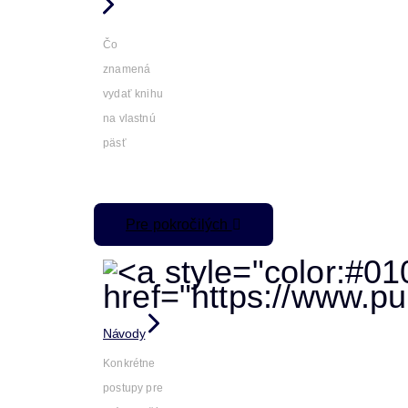
Čo
znamená
vydať knihu
na vlastnú
päsť
Pre pokročilých
Návody
Konkrétne
postupy pre