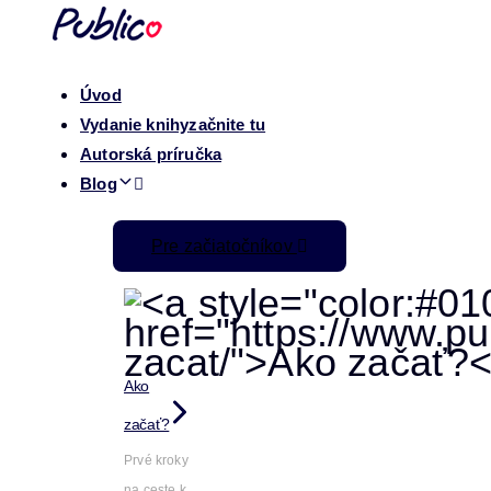
Úvod
Vydanie knihy
začnite tu
Autorská príručka
Blog
Pre začiatočníkov
Ako
začať?
Prvé kroky
na ceste k