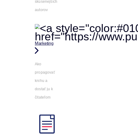
skúsenejších
autorov
Marketing
Ako
propagovať
knihu a
dostať ju k
čitateľom