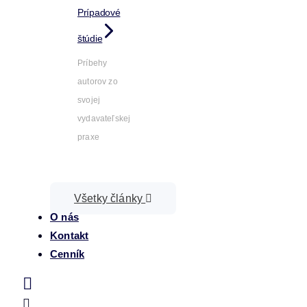
Prípadové
štúdie
Príbehy
autorov zo
svojej
vydavateľskej
praxe
Všetky články
O nás
Kontakt
Cenník