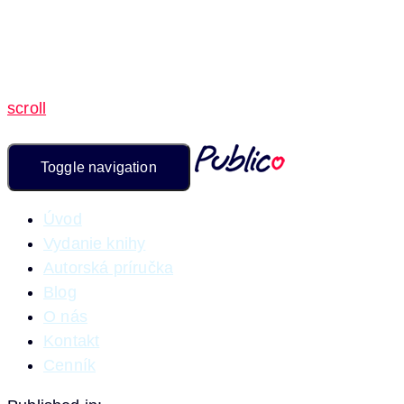
scroll
Toggle navigation
Úvod
Vydanie knihy
Autorská príručka
Blog
O nás
Kontakt
Cenník