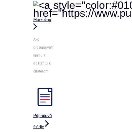
Marketing
Ako
propagovať
knihu a
dostať ju k
čitateľom
Prípadové
štúdie