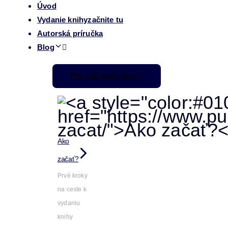
Úvod
Vydanie knihy
začnite tu
Autorská príručka
Blog
Pre začiatočníkov
Ako
začať?
Prvé kroky
na ceste k
vydaniu
knihy