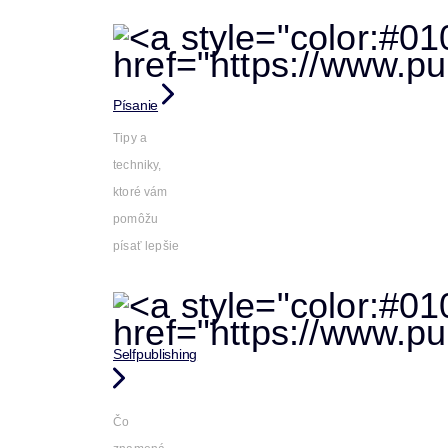
Písanie
Tipy a
techniky,
ktoré vám
pomôžu
písať lepšie
Selfpublishing
Čo