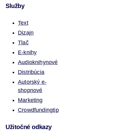
Služby
Text
Dizajn
Tlač
E-knihy
Audioknihy
nové
Distribúcia
Autorský e-
shop
nové
Marketing
Crowdfunding
tip
Užitočné odkazy