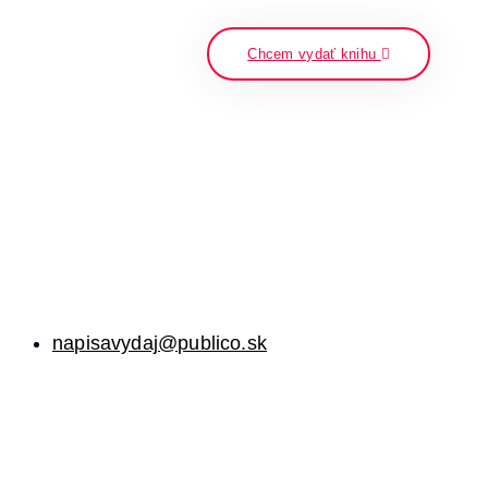
napíšte a stlačte enter
Chcem vydať knihu
napisavydaj@publico.sk