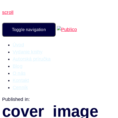
scroll
Toggle navigation
Úvod
Vydanie knihy
Autorská príručka
Blog
O nás
Kontakt
Cenník
Published in:
cover_image