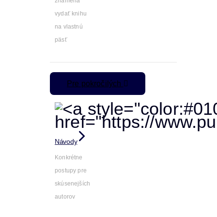
znamená
vydať knihu
na vlastnú
päsť
Pre pokročilých
Návody
Konkrétne
postupy pre
skúsenejších
autorov