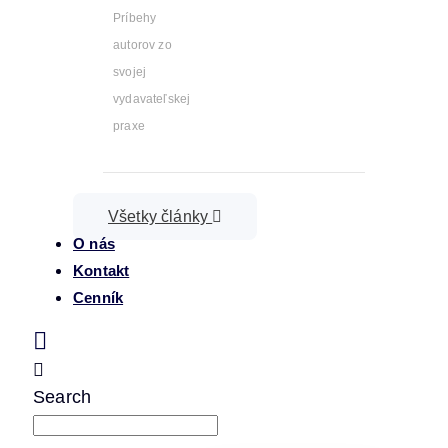
Príbehy
autorov zo
svojej
vydavateľskej
praxe
Všetky články
O nás
Kontakt
Cenník
Search