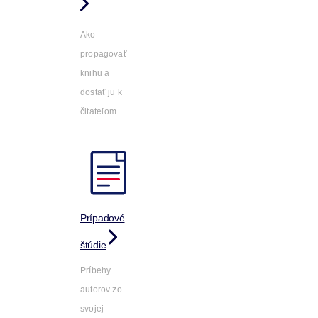
Ako
propagovať
knihu a
dostať ju k
čitateľom
Prípadové
štúdie
Príbehy
autorov zo
svojej