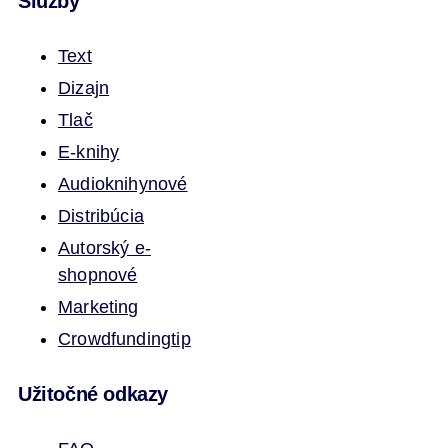
Služby
Text
Dizajn
Tlač
E-knihy
Audioknihy
nové
Distribúcia
Autorský e-
shop
nové
Marketing
Crowdfunding
tip
Užitočné odkazy