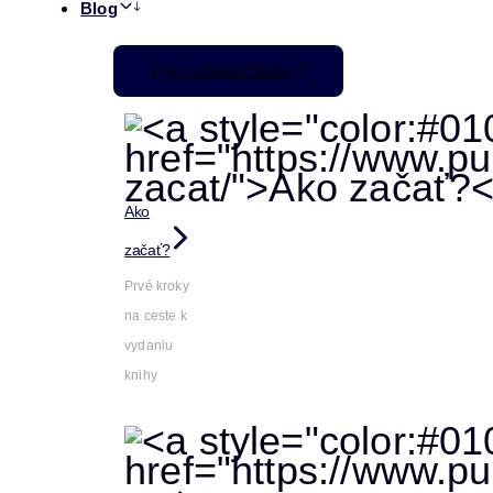
Blog
Pre začiatočníkov
Ako
začať?
Prvé kroky
na ceste k
vydaniu
knihy