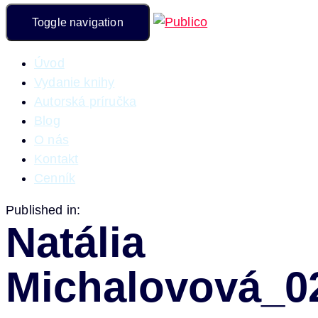
Toggle navigation
Úvod
Vydanie knihy
Autorská príručka
Blog
O nás
Kontakt
Cenník
Published in:
Natália
Michalovová_0