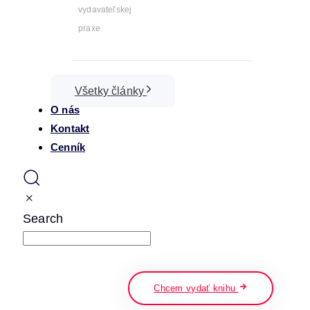
vydavateľskej
praxe
Všetky články
O nás
Kontakt
Cenník
Search
napíšte a stlačte enter
Chcem vydať knihu