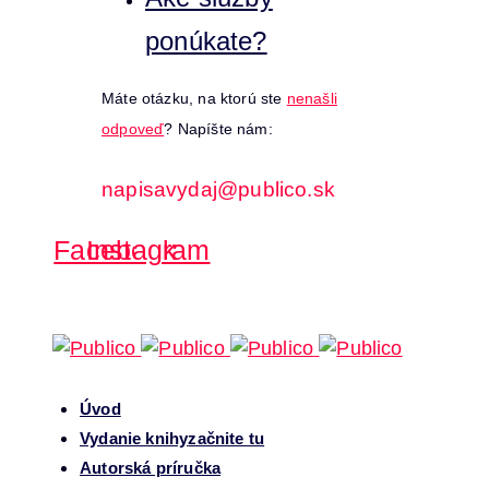
ponúkate?
Máte otázku, na ktorú ste
nenašli
odpoveď
? Napíšte nám:
napisavydaj@publico.sk
Facebook
Instagram
Úvod
Vydanie knihy
začnite tu
Autorská príručka