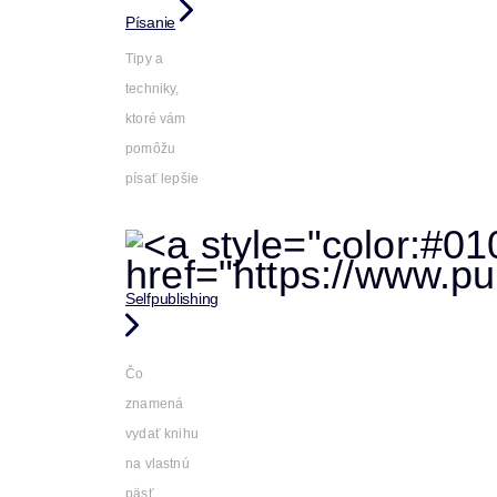
Písanie
Tipy a
techniky,
ktoré vám
pomôžu
písať lepšie
Selfpublishing
Čo
znamená
vydať knihu
na vlastnú
päsť