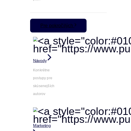
Pre pokročilých
Návody
Konkrétne
postupy pre
skúsenejších
autorov
Marketing