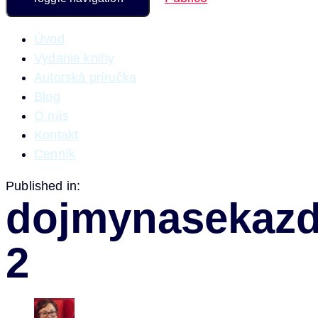
Úvod
Vydanie knihy
Autorská príručka
Blog
O nás
Kontakt
Cenník
Published in:
dojmynasekazd
2