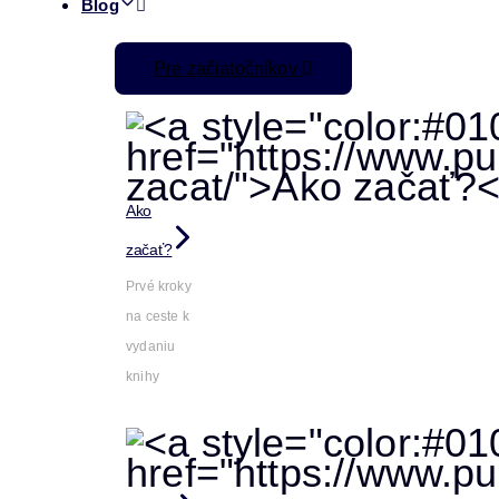
Blog
Pre začiatočníkov
Ako
začať?
Prvé kroky
na ceste k
vydaniu
knihy