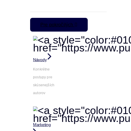
Pre pokročilých
Návody
Konkrétne
postupy pre
skúsenejších
autorov
Marketing