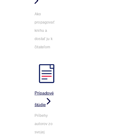
Ako
propagovať
knihu a
dostať ju k
čitateľom
Prípadové
štúdie
Príbehy
autorov zo
svojej