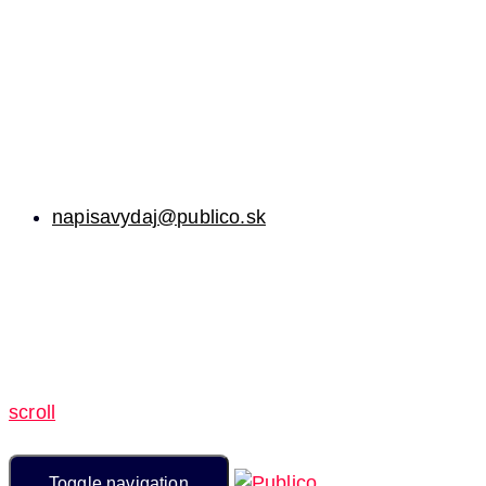
napisavydaj@publico.sk
scroll
Toggle navigation