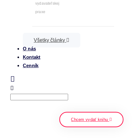
vydavateľskej
praxe
Všetky články
O nás
Kontakt
Cenník
Search
napíšte a stlačte enter
Chcem vydať knihu