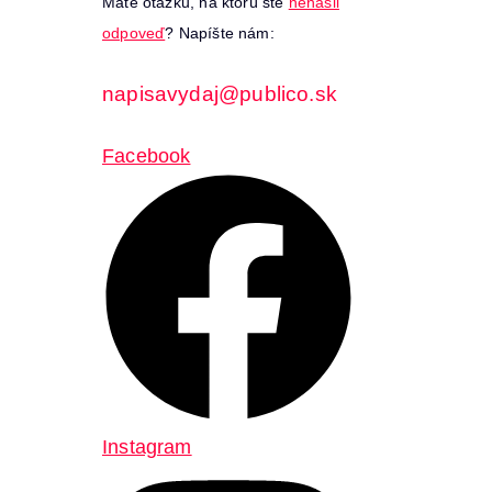
Máte otázku, na ktorú ste
nenašli
odpoveď
? Napíšte nám:
napisavydaj@publico.sk
Facebook
Instagram