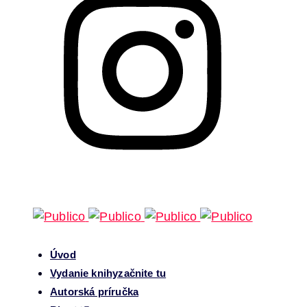
Úvod
Vydanie knihy
začnite tu
Autorská príručka