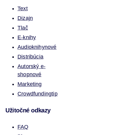
Text
Dizajn
Tlač
E-knihy
Audioknihy
nové
Distribúcia
Autorský e-
shop
nové
Marketing
Crowdfunding
tip
Užitočné odkazy
FAQ