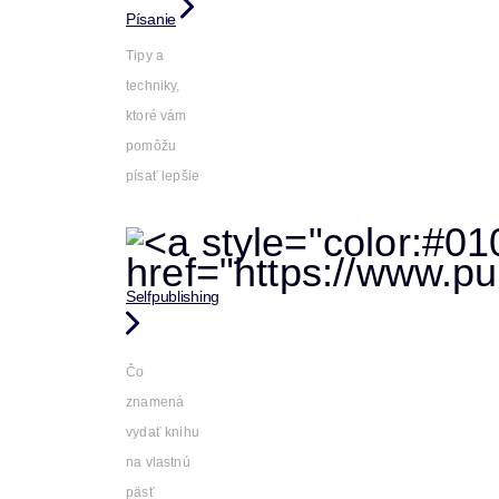
Písanie
Tipy a
techniky,
ktoré vám
pomôžu
písať lepšie
Selfpublishing
Čo
znamená
vydať knihu
na vlastnú
päsť