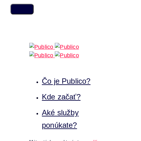
Skip
Skip
links
to
content
Čo je Publico?
Kde začať?
Aké služby
ponúkate?