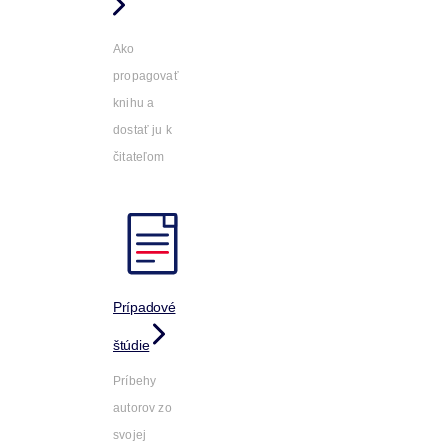
Ako
propagovať
knihu a
dostať ju k
čitateľom
Prípadové
štúdie
Príbehy
autorov zo
svojej