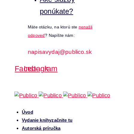
ponúkate?
Máte otázku, na ktorú ste
nenašli
odpoveď
? Napíšte nám:
napisavydaj@publico.sk
Facebook
Instagram
Úvod
Vydanie knihy
začnite tu
Autorská príručka