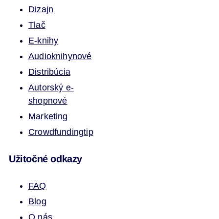
Dizajn
Tlač
E-knihy
Audioknihy
nové
Distribúcia
Autorský e-
shop
nové
Marketing
Crowdfunding
tip
Užitočné odkazy
FAQ
Blog
O nás