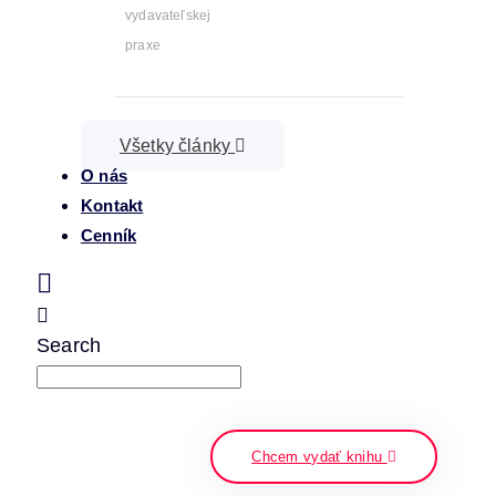
vydavateľskej
praxe
Všetky články
O nás
Kontakt
Cenník
Search
napíšte a stlačte enter
Chcem vydať knihu