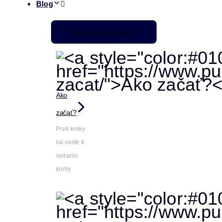
Blog
Pre začiatočníkov
Ako
začať?
Prvé kroky
na ceste k
vydaniu
knihy