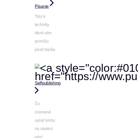
Písanie
Tipy a
techniky,
ktoré vám
pomôžu
písať lepšie
Selfpublishing
Čo
znamená
vydať knihu
na vlastnú
päsť