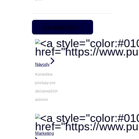
Pre pokročilých
Návody
Konkrétne
postupy pre
skúsenejších
autorov
Marketing