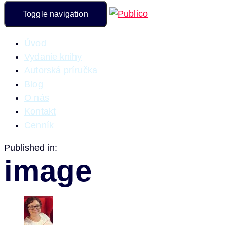
Toggle navigation
Úvod
Vydanie knihy
Autorská príručka
Blog
O nás
Kontakt
Cenník
Published in:
image