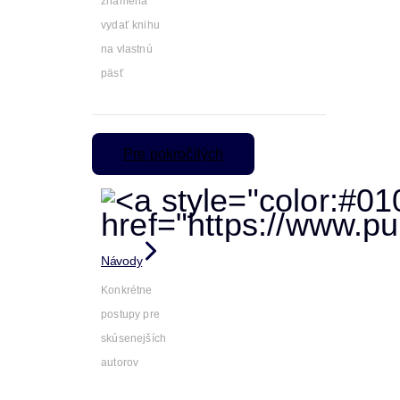
znamená
vydať knihu
na vlastnú
päsť
Pre pokročilých
Návody
Konkrétne
postupy pre
skúsenejších
autorov