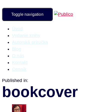
Toggle navigation
Úvod
Vydanie knihy
Autorská príručka
Blog
O nás
Kontakt
Cenník
Published in:
bookcover