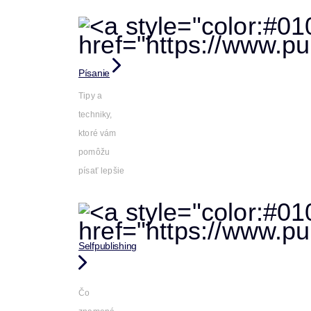
Písanie
Tipy a
techniky,
ktoré vám
pomôžu
písať lepšie
Selfpublishing
Čo