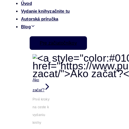
Úvod
Vydanie knihy
začnite tu
Autorská príručka
Blog
Pre začiatočníkov
Ako
začať?
Prvé kroky
na ceste k
vydaniu
knihy