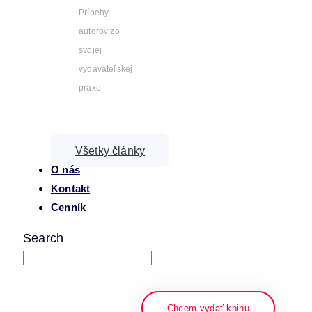
Príbehy
autorov zo
svojej
vydavateľskej
praxe
Všetky články
O nás
Kontakt
Cenník
Search
napíšte a stlačte enter
Chcem vydať knihu