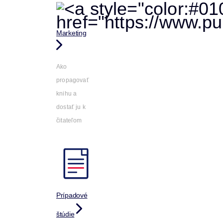
Marketing
Ako
propagovať
knihu a
dostať ju k
čitateľom
Prípadové
štúdie