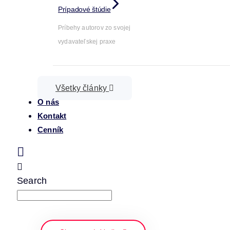
Prípadové štúdie
Príbehy autorov zo svojej
vydavateľskej praxe
Všetky články
O nás
Kontakt
Cenník
Search
napíšte a stlačte enter