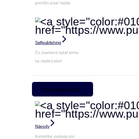
pomôžu písať lepšie
Selfpublishing
Čo znamená vydať knihu
na vlastnú päsť
Pre pokročilých
Návody
Konkrétne postupy pre