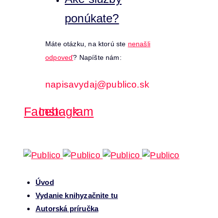
ponúkate?
Máte otázku, na ktorú ste
nenašli
odpoveď
? Napíšte nám:
napisavydaj@publico.sk
Facebook
Instagram
Úvod
Vydanie knihy
začnite tu
Autorská príručka