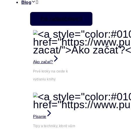
Blog
Pre začiatočníkov
Ako začať?
Prvé kroky na ceste k
vydaniu knihy
Písanie
Tipy a techniky, ktoré vám