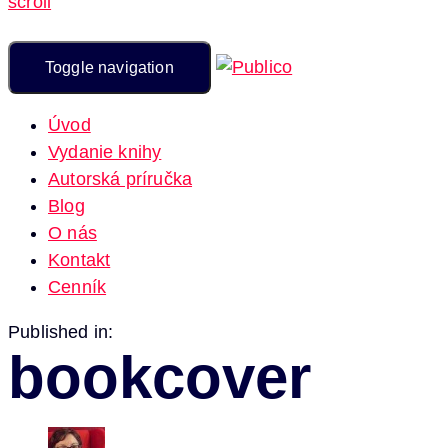
scroll
Toggle navigation
Úvod
Vydanie knihy
Autorská príručka
Blog
O nás
Kontakt
Cenník
Published in:
bookcover