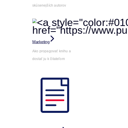
skúsenejších autorov
Marketing
Ako propagovať knihu a
dostať ju k čitateľom