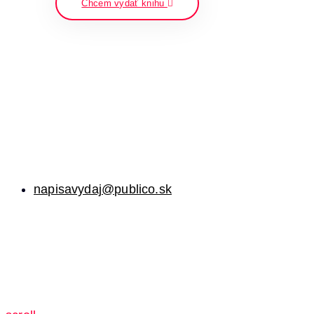
Chcem vydať knihu
napisavydaj@publico.sk