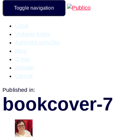
Toggle navigation
Úvod
Vydanie knihy
Autorská príručka
Blog
O nás
Kontakt
Cenník
Published in:
bookcover-7