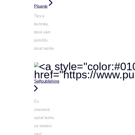
Písanie
Tipy a
techniky,
ktoré vám
pomôžu
písať lepšie
Selfpublishing
Čo
znamená
vydať knihu
na vlastnú
päsť