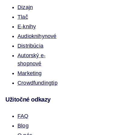
Dizajn
Tlač
E-knihy
Audioknihy
nové
Distribúcia
Autorský e-
shop
nové
Marketing
Crowdfunding
tip
Užitočné odkazy
FAQ
Blog