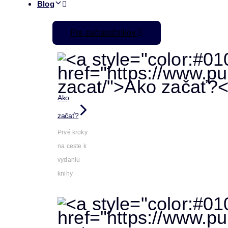
Blog
Pre začiatočníkov
Ako
začať?
Prvé kroky
na ceste k
vydaniu
knihy