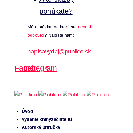
ponúkate?
Máte otázku, na ktorú ste
nenašli
odpoveď
? Napíšte nám:
napisavydaj@publico.sk
Facebook
Instagram
Úvod
Vydanie knihy
začnite tu
Autorská príručka