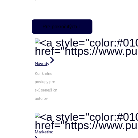
Pre pokročilých
Návody
Konkrétne
postupy pre
skúsenejších
autorov
Marketing