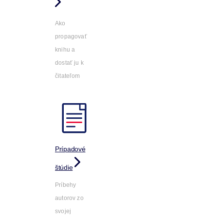
Ako
propagovať
knihu a
dostať ju k
čitateľom
Prípadové
štúdie
Príbehy
autorov zo
svojej