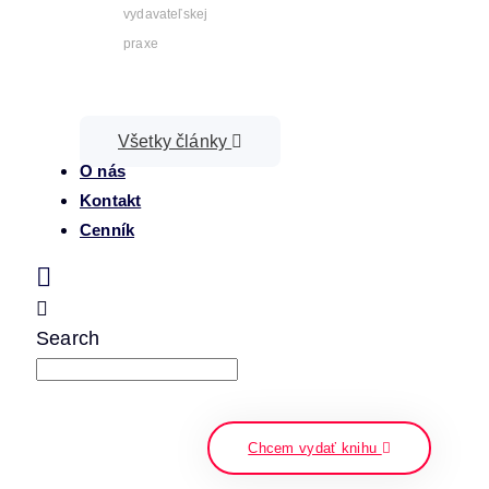
vydavateľskej
praxe
Všetky články
O nás
Kontakt
Cenník
Search
napíšte a stlačte enter
Chcem vydať knihu