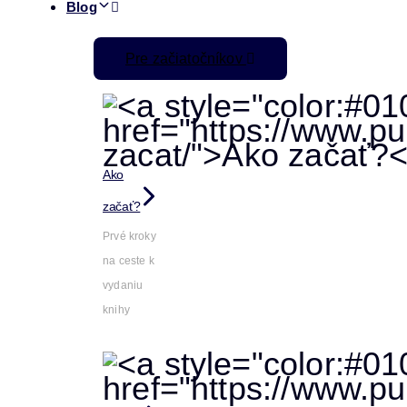
Blog
Pre začiatočníkov
Ako
začať?
Prvé kroky
na ceste k
vydaniu
knihy