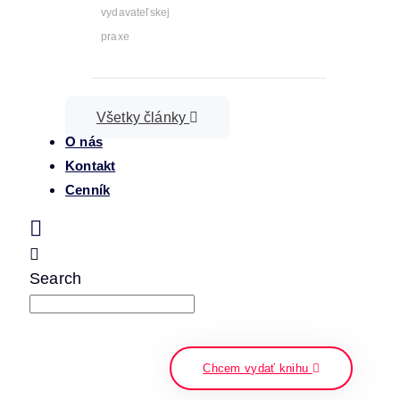
vydavateľskej
praxe
Všetky články
O nás
Kontakt
Cenník
Search
napíšte a stlačte enter
Chcem vydať knihu