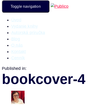
Toggle navigation
Úvod
Vydanie knihy
Autorská príručka
Blog
O nás
Kontakt
Cenník
Published in:
bookcover-4