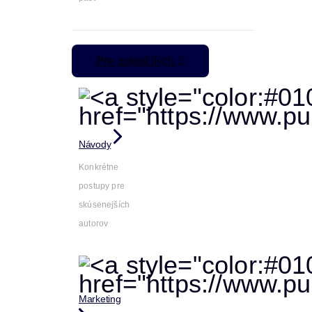
Pre pokročilých
Návody
Konkrétne
postupy pre
skúsenejších
autorov
Marketing