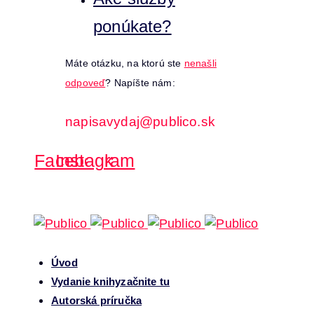
ponúkate?
Máte otázku, na ktorú ste
nenašli
odpoveď
? Napíšte nám:
napisavydaj@publico.sk
Facebook
Instagram
Úvod
Vydanie knihy
začnite tu
Autorská príručka