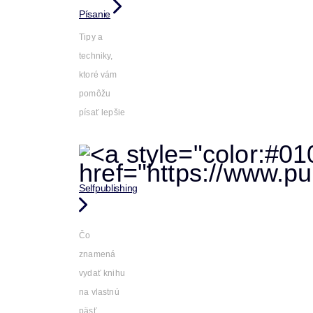
Písanie
Tipy a
techniky,
ktoré vám
pomôžu
písať lepšie
Selfpublishing
Čo
znamená
vydať knihu
na vlastnú
päsť