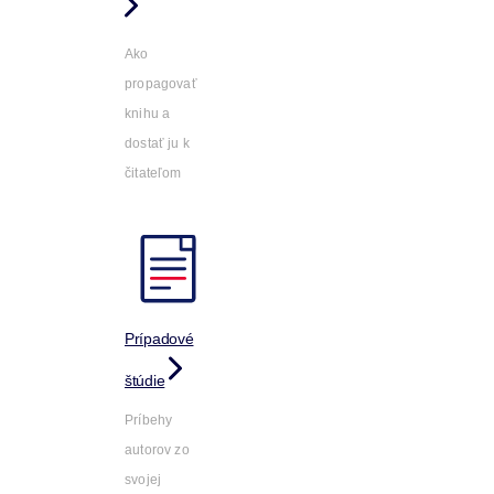
Ako
propagovať
knihu a
dostať ju k
čitateľom
Prípadové
štúdie
Príbehy
autorov zo
svojej