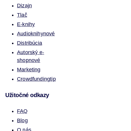
Dizajn
Tlač
E-knihy
Audioknihy
nové
Distribúcia
Autorský e-
shop
nové
Marketing
Crowdfunding
tip
Užitočné odkazy
FAQ
Blog
O nás