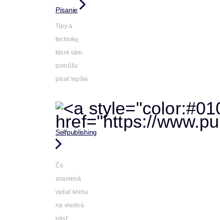
Písanie
Tipy a
techniky,
ktoré vám
pomôžu
písať lepšie
Selfpublishing
Čo
znamená
vydať knihu
na vlastnú
päsť