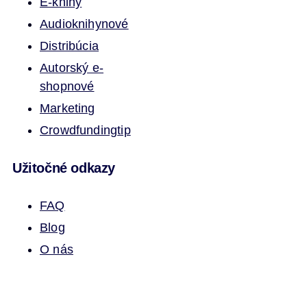
E-knihy
Audioknihy
nové
Distribúcia
Autorský e-
shop
nové
Marketing
Crowdfunding
tip
Užitočné odkazy
FAQ
Blog
O nás