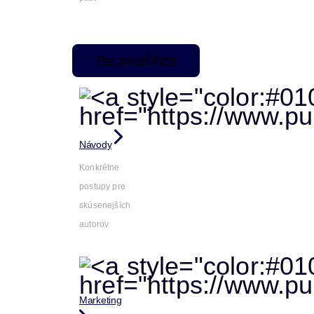
Pre pokročilých
Návody
Konkrétne
postupy pre
skúsenejších
autorov
Marketing