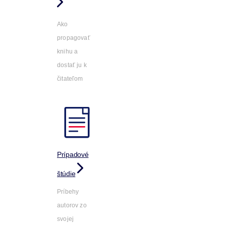
Ako
propagovať
knihu a
dostať ju k
čitateľom
Prípadové
štúdie
Príbehy
autorov zo
svojej