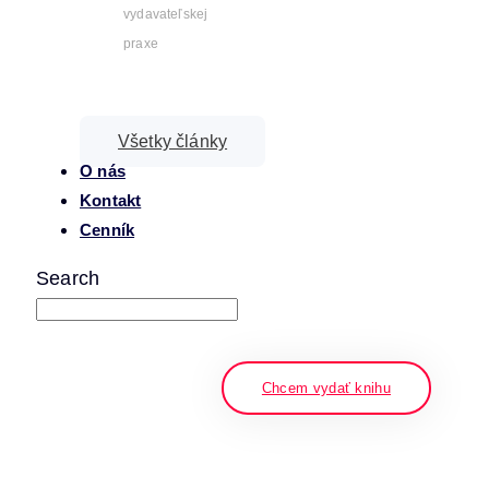
vydavateľskej
praxe
Všetky články
O nás
Kontakt
Cenník
Search
napíšte a stlačte enter
Chcem vydať knihu