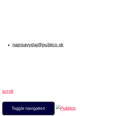
napisavydaj@publico.sk
scroll
Toggle navigation