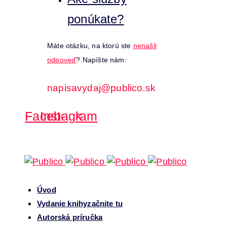
ponúkate?
Máte otázku, na ktorú ste
nenašli
odpoveď
? Napíšte nám:
napisavydaj@publico.sk
Facebook
Instagram
Úvod
Vydanie knihy
začnite tu
Autorská príručka