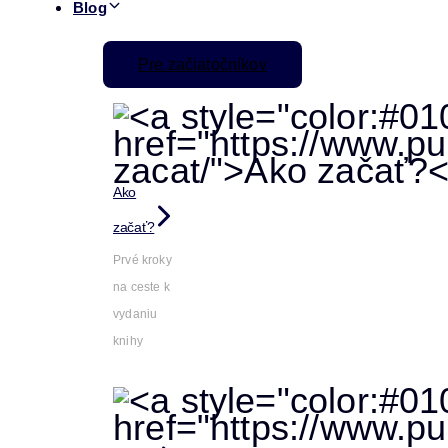
Blog
Pre začiatočníkov
Ako
začať?
Prvé kroky
na ceste k
vydaniu
knihy