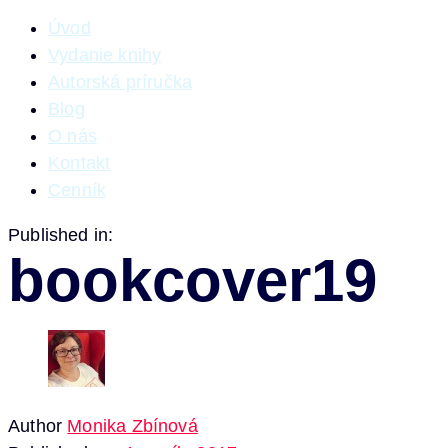
Úvod
Vydanie knihy
Autorská príručka
Blog
O nás
Kontakt
Cenník
Published in:
bookcover19
Author
Monika Zbínová