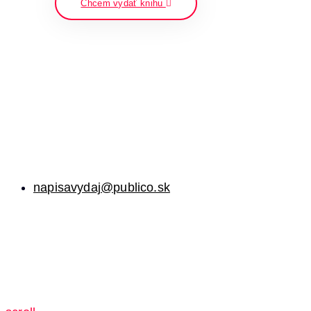
Chcem vydať knihu
napisavydaj@publico.sk