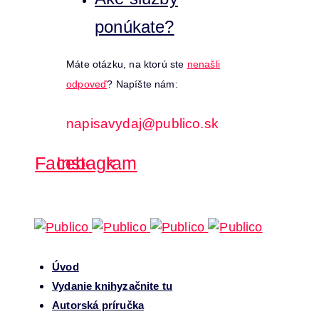
ponúkate?
Máte otázku, na ktorú ste
nenašli
odpoveď
? Napíšte nám:
napisavydaj@publico.sk
Facebook
Instagram
Úvod
Vydanie knihy
začnite tu
Autorská príručka