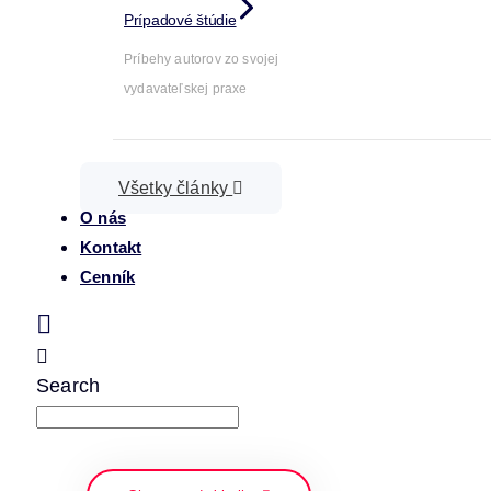
Prípadové štúdie
Príbehy autorov zo svojej
vydavateľskej praxe
Všetky články
O nás
Kontakt
Cenník
Search
napíšte a stlačte enter