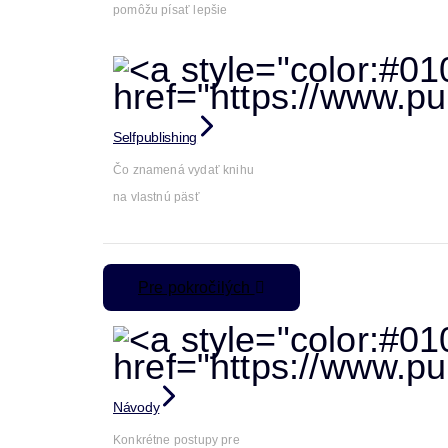
pomôžu písať lepšie
Selfpublishing
Čo znamená vydať knihu
na vlastnú päsť
Pre pokročilých
Návody
Konkrétne postupy pre