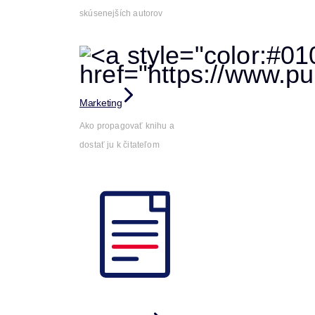
skúsenejších autorov
Marketing
Ako propagovať knihu a
dostať ju k čitateľom