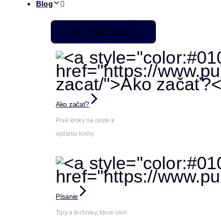
Blog
Pre začiatočníkov
Ako začať?
Prvé kroky na ceste k
vydaniu knihy
Písanie
Tipy a techniky, ktoré vám