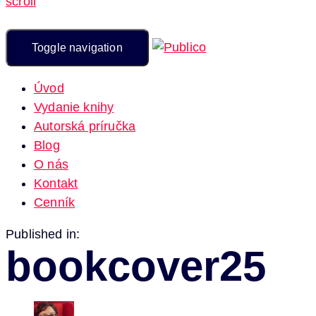
scroll
Toggle navigation
Úvod
Vydanie knihy
Autorská príručka
Blog
O nás
Kontakt
Cenník
Published in:
bookcover25