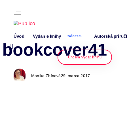
Skip links
Skip to content
Author
Published
PUBLISHED
Úvod
Vydanie knihy
Autorská príruč
on:
IN:
začnite tu
bookcover41
Chcem vydať knihu
Monika Zbínová
29. marca 2017