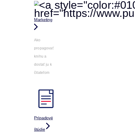
Marketing
Ako
propagovať
knihu a
dostať ju k
čitateľom
Prípadové
štúdie