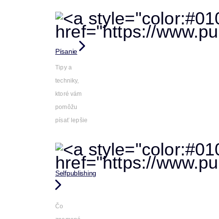
Písanie
Tipy a
techniky,
ktoré vám
pomôžu
písať lepšie
Selfpublishing
Čo