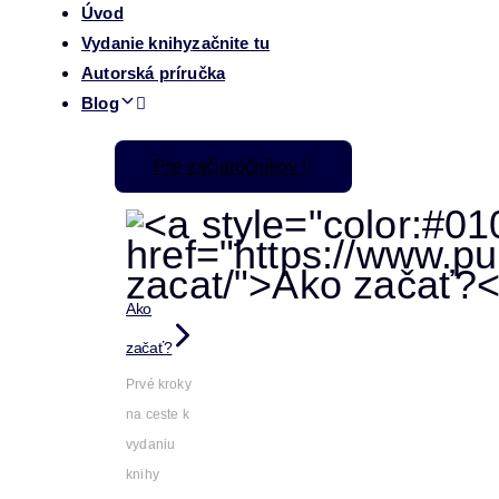
Úvod
Vydanie knihy
začnite tu
Autorská príručka
Blog
Pre začiatočníkov
Ako
začať?
Prvé kroky
na ceste k
vydaniu
knihy