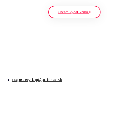
napíšte a stlačte enter
Chcem vydať knihu
napisavydaj@publico.sk