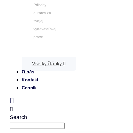
Príbehy
autorov zo
svojej
vydavateľskej
praxe
Všetky články
O nás
Kontakt
Cenník
Search