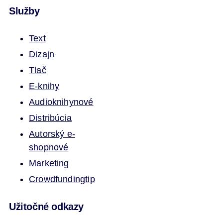
Služby
Text
Dizajn
Tlač
E-knihy
Audioknihy
nové
Distribúcia
Autorský e-
shop
nové
Marketing
Crowdfunding
tip
Užitočné odkazy