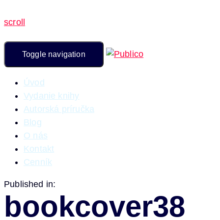
scroll
Toggle navigation
Úvod
Vydanie knihy
Autorská príručka
Blog
O nás
Kontakt
Cenník
Published in:
bookcover38