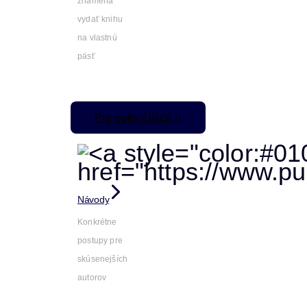
znamená
vydať knihu
na vlastnú
päsť
Pre pokročilých
Návody
Konkrétne
postupy pre
skúsenejších
autorov