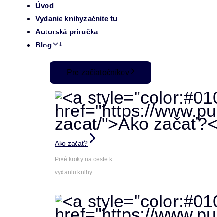
Úvod
Vydanie knihy
začnite tu
Autorská príručka
Blog
Pre začiatočníkov
Ako začať?
Prvé kroky na ceste k
vydaniu knihy