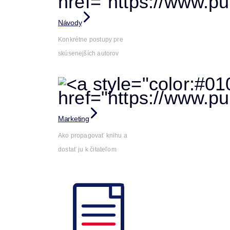
Návody
Konkrétne postupy pre
skúsenejších autorov
Marketing
Ako propagovať knihu a
dostať ju k čitateľom