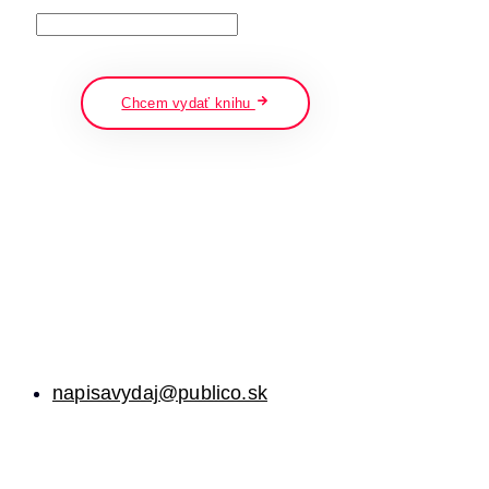
napíšte a stlačte enter
Chcem vydať knihu
napisavydaj@publico.sk