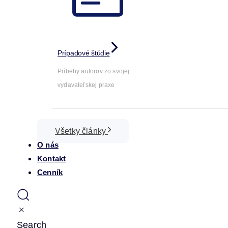
Prípadové štúdie
Príbehy autorov zo svojej
vydavateľskej praxe
Všetky články
O nás
Kontakt
Cenník
Search