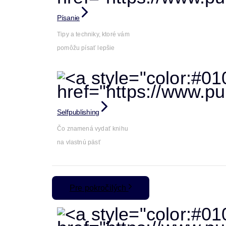
Písanie
Tipy a techniky, ktoré vám
pomôžu písať lepšie
Selfpublishing
Čo znamená vydať knihu
na vlastnú päsť
Pre pokročilých