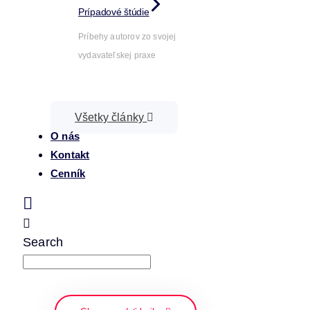
Prípadové štúdie
Príbehy autorov zo svojej
vydavateľskej praxe
Všetky články
O nás
Kontakt
Cenník
Search
napíšte a stlačte enter