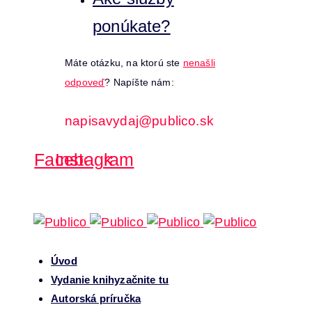
ponúkate?
Máte otázku, na ktorú ste
nenašli
odpoveď
? Napíšte nám:
napisavydaj@publico.sk
Facebook
Instagram
Úvod
Vydanie knihy
začnite tu
Autorská príručka