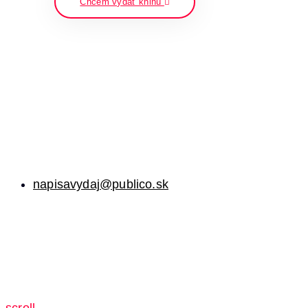
Chcem vydať knihu
napisavydaj@publico.sk
scroll