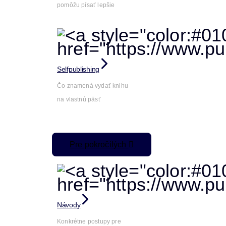
pomôžu písať lepšie
Selfpublishing
Čo znamená vydať knihu
na vlastnú päsť
Pre pokročilých
Návody
Konkrétne postupy pre