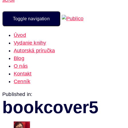
Toggle navigation
Úvod
Vydanie knihy
Autorská príručka
Blog
O nás
Kontakt
Cenník
Published in:
bookcover5