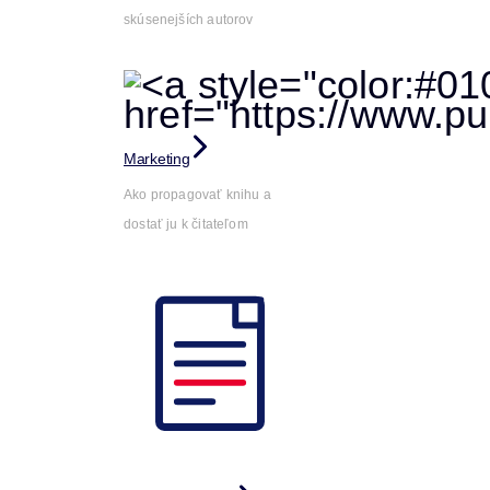
skúsenejších autorov
Marketing
Ako propagovať knihu a
dostať ju k čitateľom