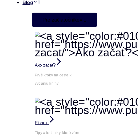
Blog
Pre začiatočníkov
Ako začať?
Prvé kroky na ceste k
vydaniu knihy
Písanie
Tipy a techniky, ktoré vám