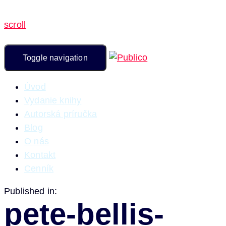
scroll
Toggle navigation
Úvod
Vydanie knihy
Autorská príručka
Blog
O nás
Kontakt
Cenník
Published in:
pete-bellis-