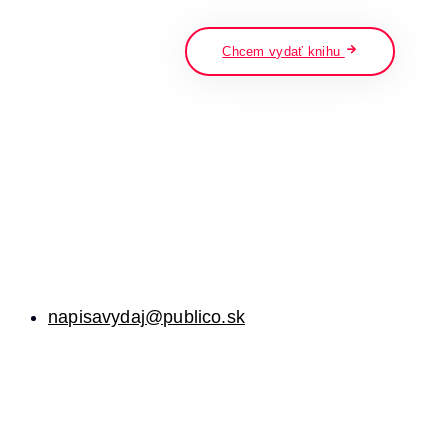
napíšte a stlačte enter
Chcem vydať knihu
napisavydaj@publico.sk