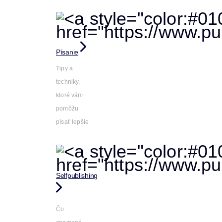
Písanie
Tipy a
techniky,
ktoré vám
pomôžu
písať lepšie
Selfpublishing
Čo