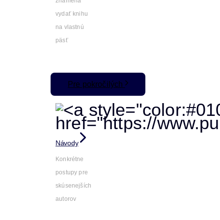
znamená
vydať knihu
na vlastnú
päsť
Pre pokročilých
Návody
Konkrétne
postupy pre
skúsenejších
autorov