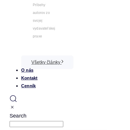
Príbehy
autorov zo
svojej
vydavateľskej
praxe
Všetky články
O nás
Kontakt
Cenník
Search