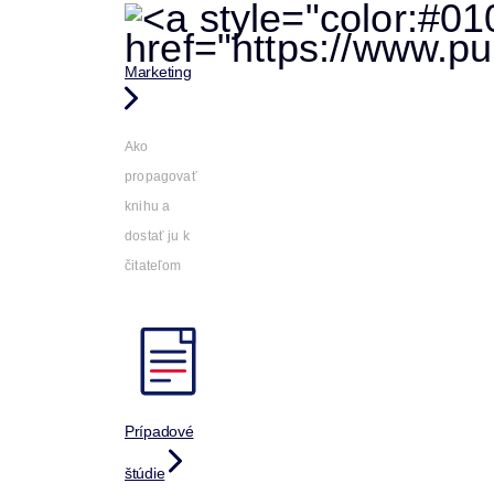
Marketing
Ako
propagovať
knihu a
dostať ju k
čitateľom
Prípadové
štúdie