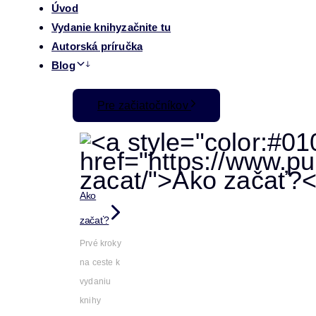
Úvod
Vydanie knihy
začnite tu
Autorská príručka
Blog
Pre začiatočníkov
Ako
začať?
Prvé kroky
na ceste k
vydaniu
knihy