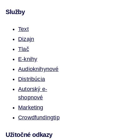
Služby
Text
Dizajn
Tlač
E-knihy
Audioknihy
nové
Distribúcia
Autorský e-
shop
nové
Marketing
Crowdfunding
tip
Užitočné odkazy