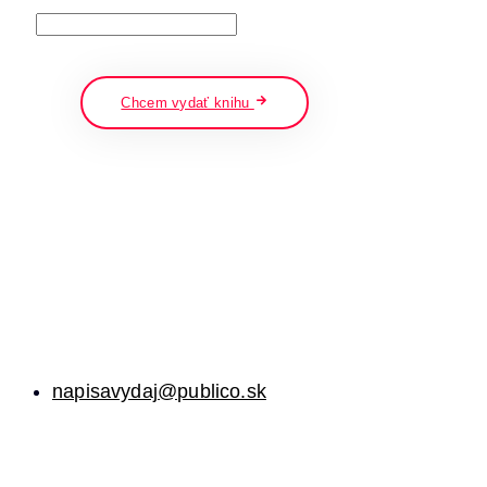
napíšte a stlačte enter
Chcem vydať knihu
napisavydaj@publico.sk