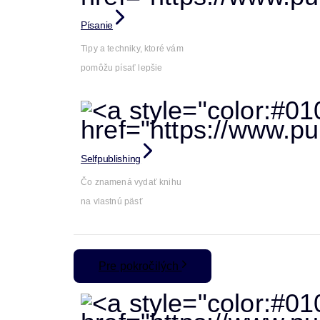
Písanie
Tipy a techniky, ktoré vám
pomôžu písať lepšie
Selfpublishing
Čo znamená vydať knihu
na vlastnú päsť
Pre pokročilých