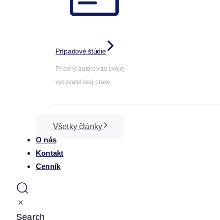
Prípadové štúdie
Príbehy autorov zo svojej
vydavateľskej praxe
Všetky články
O nás
Kontakt
Cenník
Search