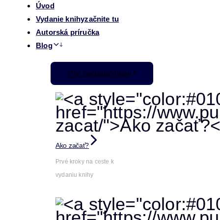
Úvod
Vydanie knihy
začnite tu
Autorská príručka
Blog
Pre začiatočníkov
Ako začať?
Prvé kroky na ceste k
vydaniu knihy