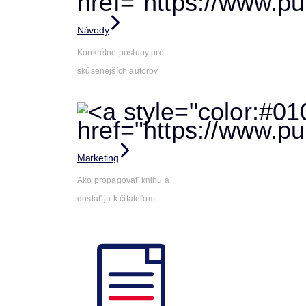
Návody
Konkrétne postupy pre
skúsenejších autorov
Marketing
Ako propagovať knihu a
dostať ju k čitateľom