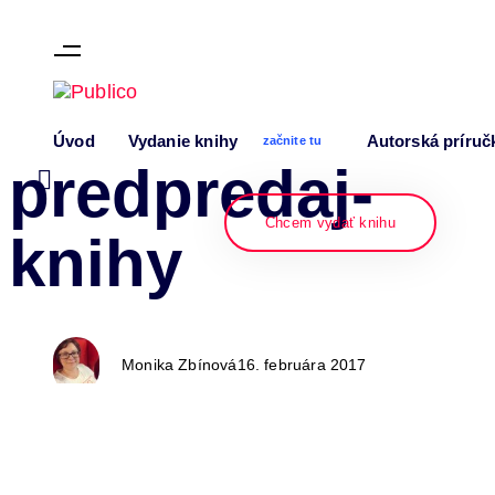
Skip links
Skip to content
Author
Published
PUBLISHED
Úvod
Vydanie knihy
Autorská príruč
on:
IN:
začnite tu
predpredaj-
Chcem vydať knihu
knihy
Monika Zbínová
16. februára 2017