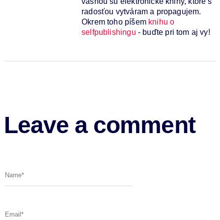
vášňou sú elektronické knihy, ktoré s
radosťou vytváram a propagujem.
Okrem toho píšem
knihu o
selfpublishingu
- buďte pri tom aj vy!
Leave a comment