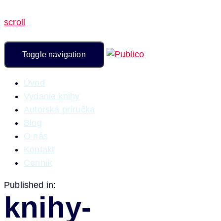
scroll
Toggle navigation
Úvod
Vydanie knihy
Autorská príručka
Blog
O nás
Kontakt
Cenník
Published in:
knihy-