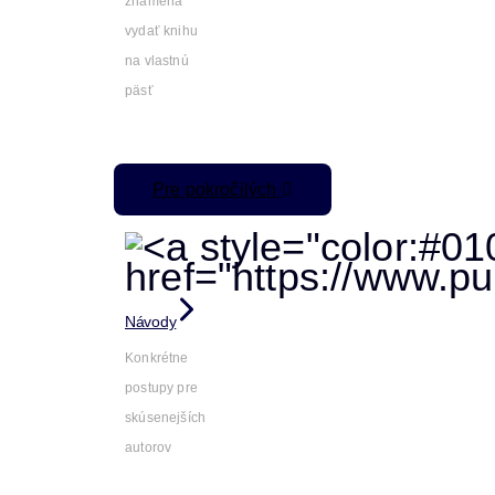
znamená
vydať knihu
na vlastnú
päsť
Pre pokročilých
Návody
Konkrétne
postupy pre
skúsenejších
autorov