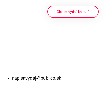
napíšte a stlačte enter
Chcem vydať knihu
napisavydaj@publico.sk