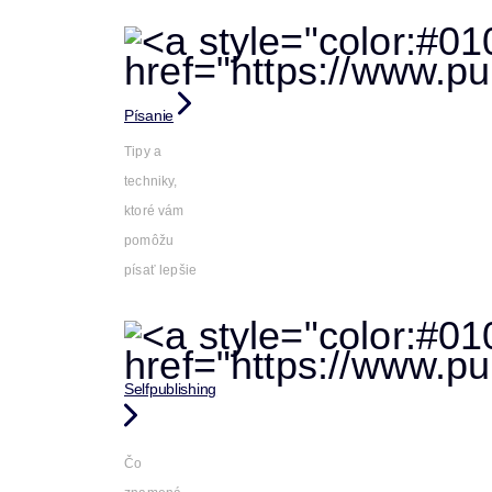
Písanie
Tipy a
techniky,
ktoré vám
pomôžu
písať lepšie
Selfpublishing
Čo