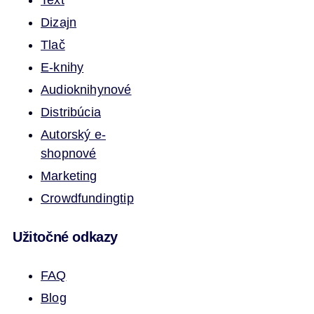
Text
Dizajn
Tlač
E-knihy
Audioknihy
nové
Distribúcia
Autorský e-
shop
nové
Marketing
Crowdfunding
tip
Užitočné odkazy
FAQ
Blog