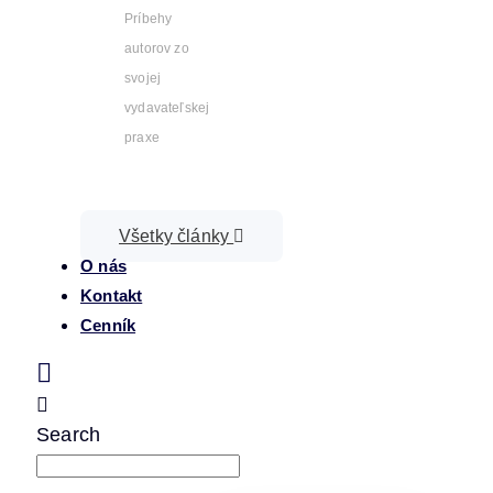
Príbehy
autorov zo
svojej
vydavateľskej
praxe
Všetky články
O nás
Kontakt
Cenník
Search