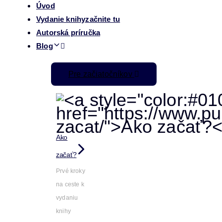
Úvod
Vydanie knihy
začnite tu
Autorská príručka
Blog
Pre začiatočníkov
Ako
začať?
Prvé kroky
na ceste k
vydaniu
knihy