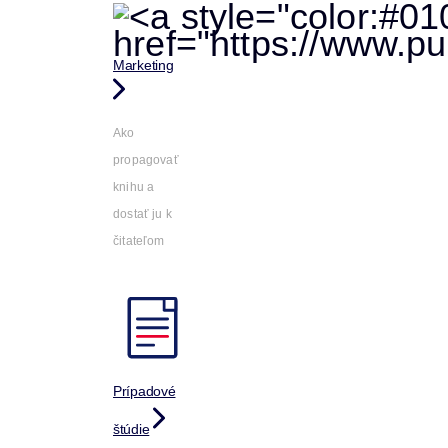
Marketing
Ako
propagovať
knihu a
dostať ju k
čitateľom
Prípadové
štúdie