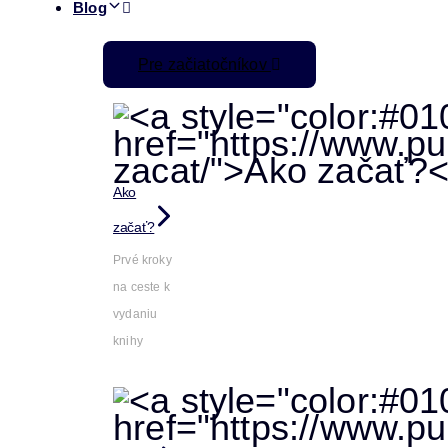
Blog
Pre začiatočníkov
Ako
začať?
Prvé kroky
na ceste k
vydaniu
knihy