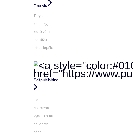
Písanie
Tipy a
techniky,
ktoré vám
pomôžu
písať lepšie
Selfpublishing
Čo
znamená
vydať knihu
na vlastnú
päsť