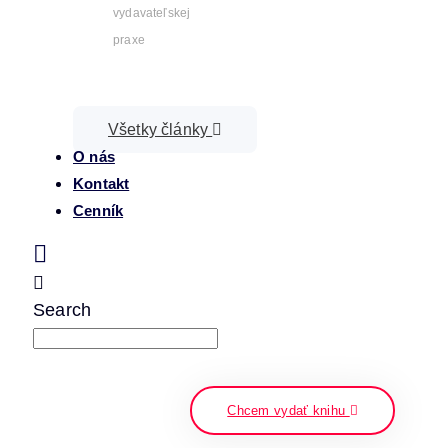
vydavateľskej
praxe
Všetky články
O nás
Kontakt
Cenník
Search
napíšte a stlačte enter
Chcem vydať knihu