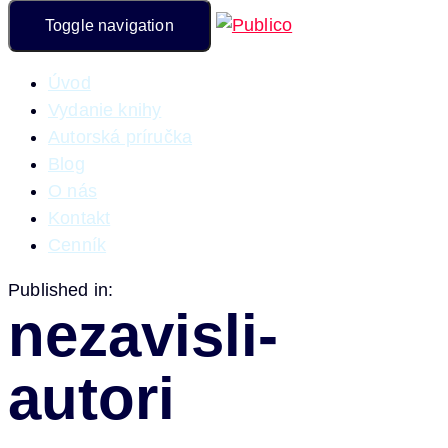
Toggle navigation
Úvod
Vydanie knihy
Autorská príručka
Blog
O nás
Kontakt
Cenník
Published in:
nezavisli-
autori