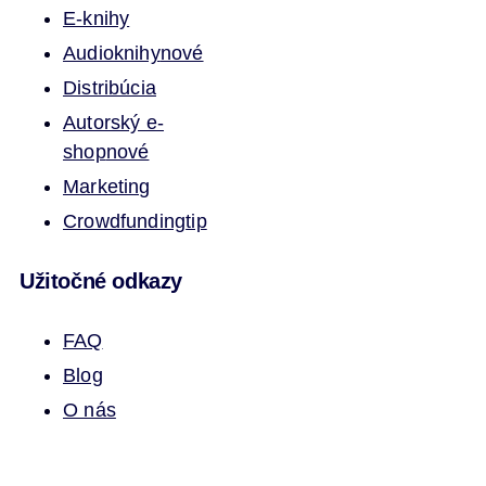
E-knihy
Audioknihy
nové
Distribúcia
Autorský e-
shop
nové
Marketing
Crowdfunding
tip
Užitočné odkazy
FAQ
Blog
O nás