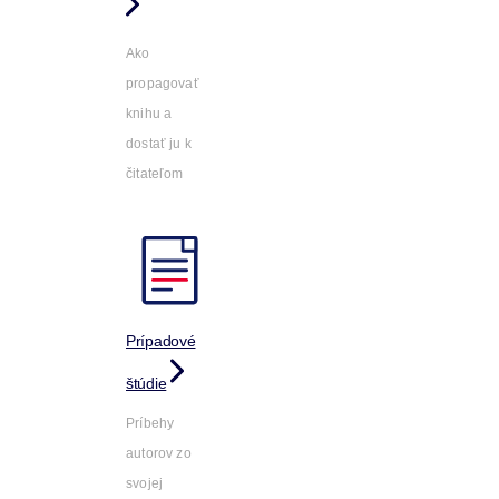
Ako
propagovať
knihu a
dostať ju k
čitateľom
Prípadové
štúdie
Príbehy
autorov zo
svojej