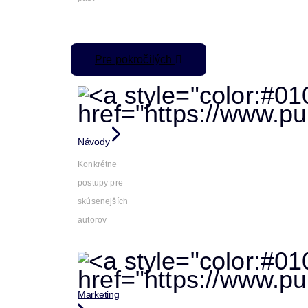
Pre pokročilých
Návody
Konkrétne
postupy pre
skúsenejších
autorov
Marketing