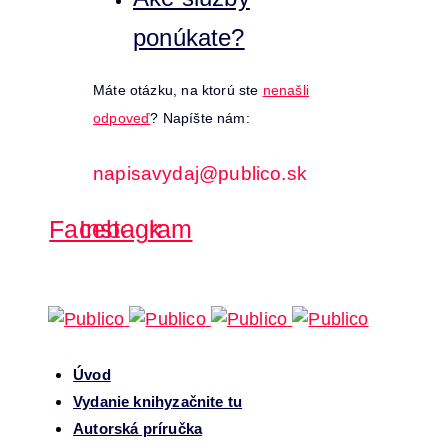
ponúkate?
Máte otázku, na ktorú ste
nenašli
odpoveď
? Napíšte nám:
napisavydaj@publico.sk
Facebook
Instagram
Úvod
Vydanie knihy
začnite tu
Autorská príručka