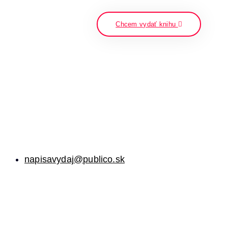
napíšte a stlačte enter
Chcem vydať knihu
napisavydaj@publico.sk