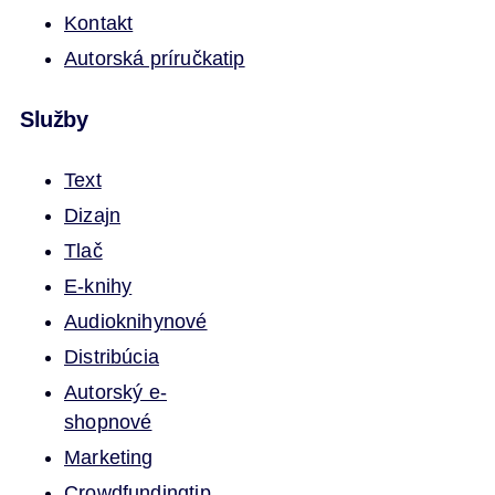
Kontakt
Autorská príručka
tip
Služby
Text
Dizajn
Tlač
E-knihy
Audioknihy
nové
Distribúcia
Autorský e-
shop
nové
Marketing
Crowdfunding
tip