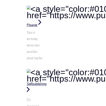
Písanie
Tipy a
techniky,
ktoré vám
pomôžu
písať lepšie
Selfpublishing
Čo