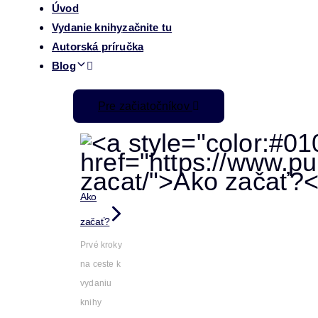
Úvod
Vydanie knihy
začnite tu
Autorská príručka
Blog
Pre začiatočníkov
Ako
začať?
Prvé kroky
na ceste k
vydaniu
knihy