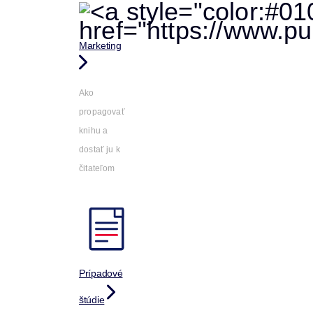
Marketing
Ako
propagovať
knihu a
dostať ju k
čitateľom
Prípadové
štúdie