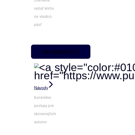
znamená
vydať knihu
na vlastnú
päsť
Pre pokročilých
Návody
Konkrétne
postupy pre
skúsenejších
autorov