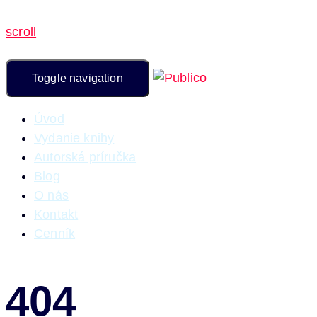
scroll
Toggle navigation
Úvod
Vydanie knihy
Autorská príručka
Blog
O nás
Kontakt
Cenník
404