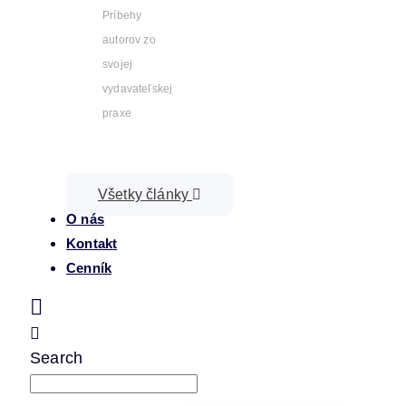
Príbehy
autorov zo
svojej
vydavateľskej
praxe
Všetky články
O nás
Kontakt
Cenník
Search