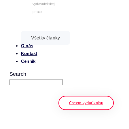
vydavateľskej
praxe
Všetky články
O nás
Kontakt
Cenník
Search
napíšte a stlačte enter
Chcem vydať knihu