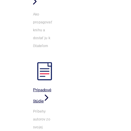
Ako
propagovať
knihu a
dostať ju k
čitateľom
Prípadové
štúdie
Príbehy
autorov zo
svojej