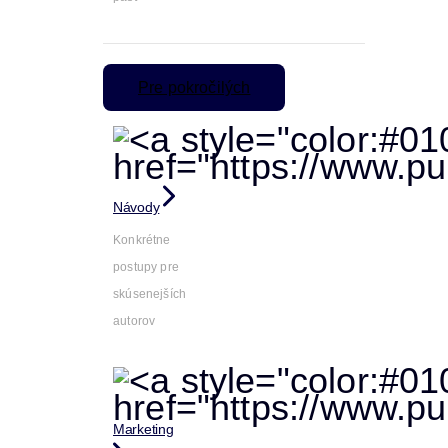
Pre pokročilých
Návody
Konkrétne
postupy pre
skúsenejších
autorov
Marketing