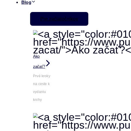
Blog
Pre začiatočníkov
Ako
začať?
Prvé kroky
na ceste k
vydaniu
knihy