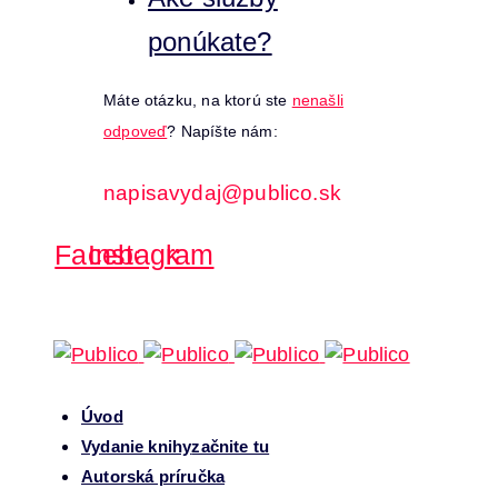
ponúkate?
Máte otázku, na ktorú ste
nenašli
odpoveď
? Napíšte nám:
napisavydaj@publico.sk
Facebook
Instagram
Úvod
Vydanie knihy
začnite tu
Autorská príručka