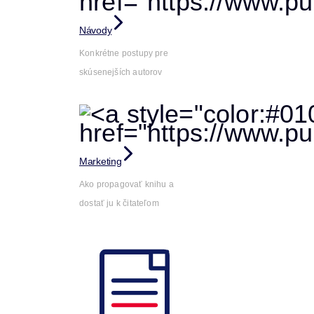
Návody
Konkrétne postupy pre
skúsenejších autorov
Marketing
Ako propagovať knihu a
dostať ju k čitateľom