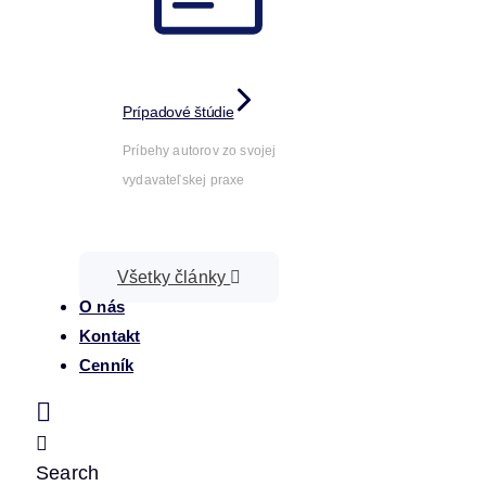
Prípadové štúdie
Príbehy autorov zo svojej
vydavateľskej praxe
Všetky články
O nás
Kontakt
Cenník
Search