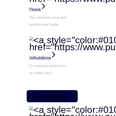
Písanie
Tipy a techniky, ktoré vám
pomôžu písať lepšie
Selfpublishing
Čo znamená vydať knihu
na vlastnú päsť
Pre pokročilých