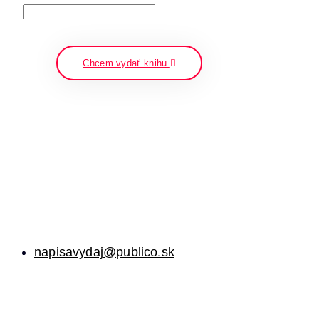
napíšte a stlačte enter
Chcem vydať knihu
napisavydaj@publico.sk