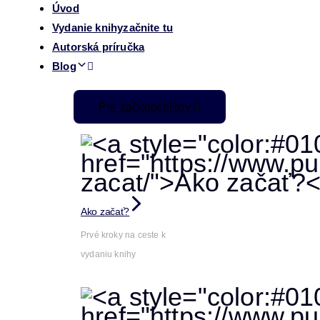
Úvod
Vydanie knihy
začnite tu
Autorská príručka
Blog
Pre začiatočníkov
Ako začať?
Prvé kroky na ceste k
vydaniu knihy