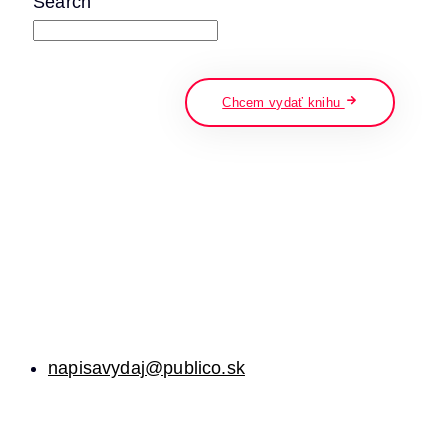
Search
napíšte a stlačte enter
Chcem vydať knihu
napisavydaj@publico.sk