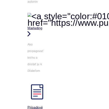
autorov
Marketing
Ako
propagovať
knihu a
dostať ju k
čitateľom
Prípadové