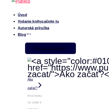
Úvod
Vydanie knihy
začnite tu
Autorská príručka
Blog
Pre začiatočníkov
Ako
začať?
Prvé kroky
na ceste k