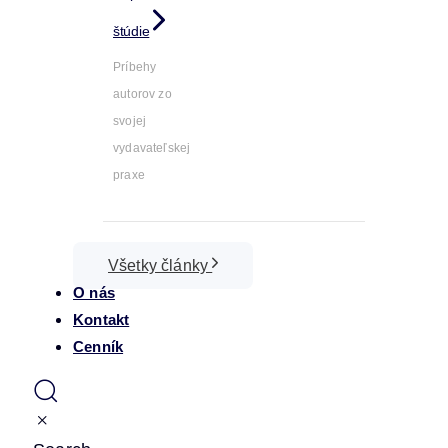
štúdie
Príbehy
autorov zo
svojej
vydavateľskej
praxe
Všetky články
O nás
Kontakt
Cenník