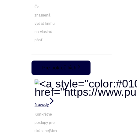
Čo
znamená
vydať knihu
na vlastnú
päsť
Pre pokročilých
Návody
Konkrétne
postupy pre
skúsenejších