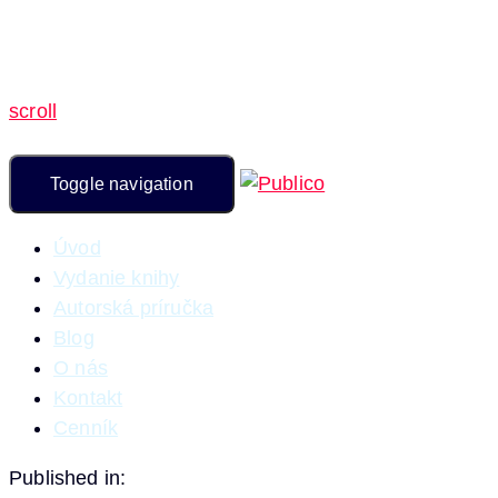
scroll
Toggle navigation
Úvod
Vydanie knihy
Autorská príručka
Blog
O nás
Kontakt
Cenník
Published in: