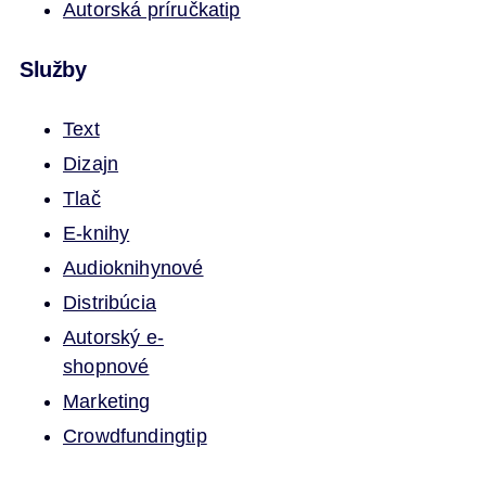
Autorská príručka
tip
Služby
Text
Dizajn
Tlač
E-knihy
Audioknihy
nové
Distribúcia
Autorský e-
shop
nové
Marketing
Crowdfunding
tip