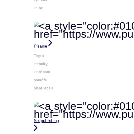
vydaniu
knihy
Písanie
Tipy a
techniky,
ktoré vám
pomôžu
písať lepšie
Selfpublishing