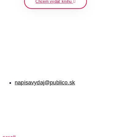
Chcem vydať knihu
napisavydaj@publico.sk