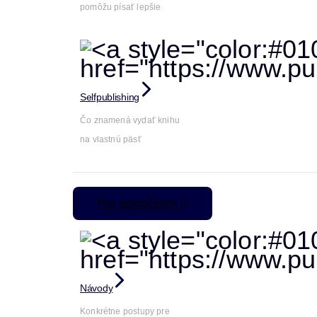
pomôžu písať lepšie
Selfpublishing
Čo znamená vydať knihu
na vlastnú päsť
Pre pokročilých
Návody
Konkrétne postupy pre