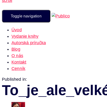
scroll
Toggle navigation
Úvod
Vydanie knihy
Autorská príručka
Blog
O nás
Kontakt
Cenník
Published in:
To_je_ale_velk