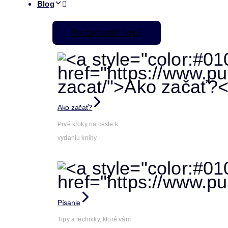
Blog
Pre začiatočníkov
Ako začať?
Prvé kroky na ceste k
vydaniu knihy
Písanie
Tipy a techniky, ktoré vám