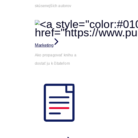
skúsenejších autorov
Marketing
Ako propagovať knihu a
dostať ju k čitateľom