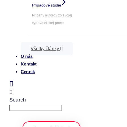
Prípadové štúdie
Príbehy autorov zo svojej
vydavateľskej praxe
Všetky články
O nás
Kontakt
Cenník
Search
napíšte a stlačte enter