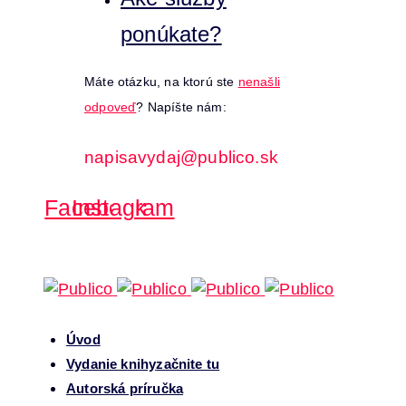
ponúkate?
Máte otázku, na ktorú ste
nenašli
odpoveď
? Napíšte nám:
napisavydaj@publico.sk
Facebook
Instagram
Úvod
Vydanie knihy
začnite tu
Autorská príručka