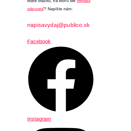
Máte otázku, na ktorú ste
nenašli
odpoveď
? Napíšte nám:
napisavydaj@publico.sk
Facebook
Instagram