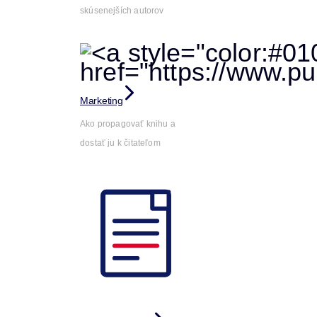
skúsenejších autorov
Marketing
Ako propagovať knihu a
dostať ju k čitateľom