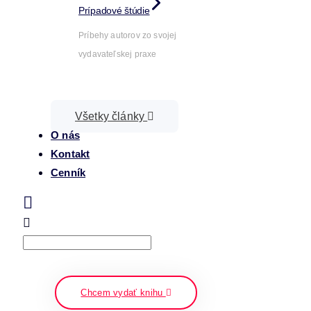
Prípadové štúdie
Príbehy autorov zo svojej
vydavateľskej praxe
Všetky články
O nás
Kontakt
Cenník
Search
napíšte a stlačte enter
Chcem vydať knihu