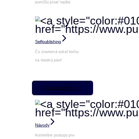
pomôžu písať lepšie
Selfpublishing
Čo znamená vydať knihu
na vlastnú päsť
Pre pokročilých
Návody
Konkrétne postupy pre