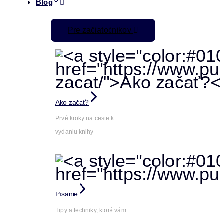
Blog
Pre začiatočníkov
Ako začať?
Prvé kroky na ceste k
vydaniu knihy
Písanie
Tipy a techniky, ktoré vám