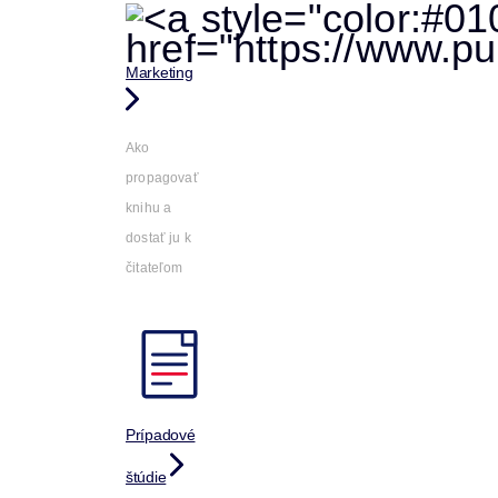
Marketing
Ako
propagovať
knihu a
dostať ju k
čitateľom
Prípadové
štúdie