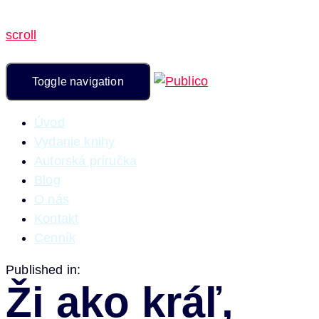
scroll
Toggle navigation
Úvod
Vydanie knihy
Autorská príručka
Blog
O nás
Kontakt
Cenník
Published in:
Ži ako kráľ,