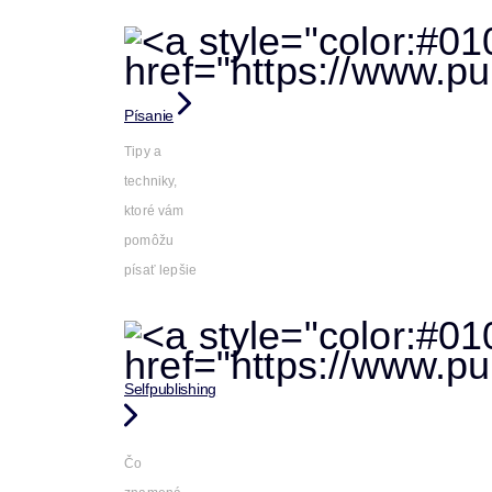
Písanie
Tipy a
techniky,
ktoré vám
pomôžu
písať lepšie
Selfpublishing
Čo