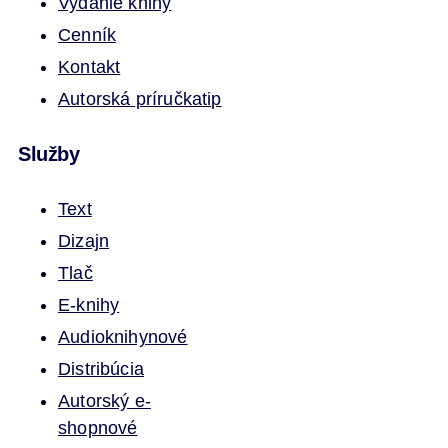
Vydanie knihy
Cenník
Kontakt
Autorská príručka
tip
Služby
Text
Dizajn
Tlač
E-knihy
Audioknihy
nové
Distribúcia
Autorský e-
shop
nové