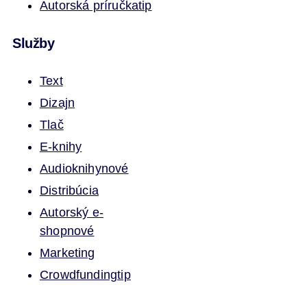
Autorská príručka
tip
Služby
Text
Dizajn
Tlač
E-knihy
Audioknihy
nové
Distribúcia
Autorský e-
shop
nové
Marketing
Crowdfunding
tip