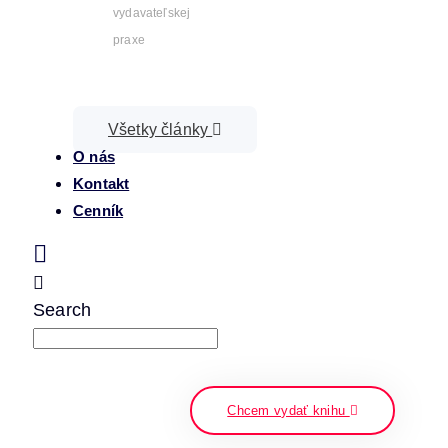
vydavateľskej
praxe
Všetky články
O nás
Kontakt
Cenník
Search
napíšte a stlačte enter
Chcem vydať knihu