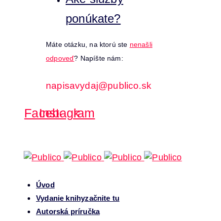
ponúkate?
Máte otázku, na ktorú ste
nenašli
odpoveď
? Napíšte nám:
napisavydaj@publico.sk
Facebook
Instagram
Úvod
Vydanie knihy
začnite tu
Autorská príručka