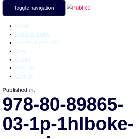
Toggle navigation
Úvod
Vydanie knihy
Autorská príručka
Blog
O nás
Kontakt
Cenník
Published in:
978-80-89865-
03-1p-1hlboke-