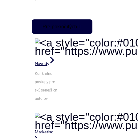
Pre pokročilých
Návody
Konkrétne
postupy pre
skúsenejších
autorov
Marketing