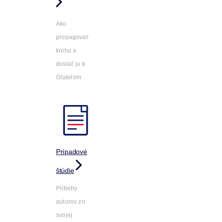
Ako
propagovať
knihu a
dostať ju k
čitateľom
Prípadové
štúdie
Príbehy
autorov zo
svojej