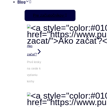
Blog
Pre začiatočníkov
Ako
začať?
Prvé kroky
na ceste k
vydaniu
knihy