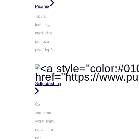
Písanie
Tipy a
techniky,
ktoré vám
pomôžu
písať lepšie
Selfpublishing
Čo
znamená
vydať knihu
na vlastnú
päsť