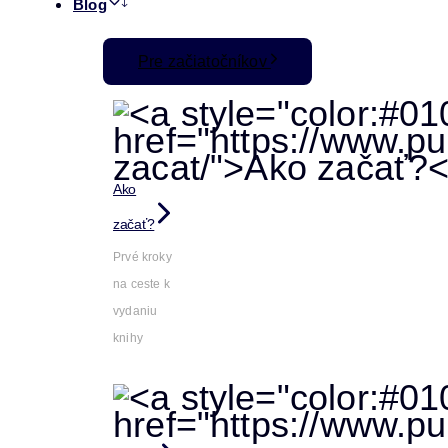
Blog
Pre začiatočníkov
Ako
začať?
Prvé kroky
na ceste k
vydaniu
knihy