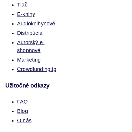
Tlač
E-knihy
Audioknihy
nové
Distribúcia
Autorský e-
shop
nové
Marketing
Crowdfunding
tip
Užitočné odkazy
FAQ
Blog
O nás