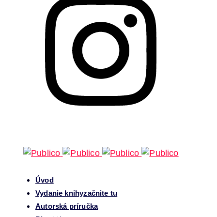
Úvod
Vydanie knihy
začnite tu
Autorská príručka