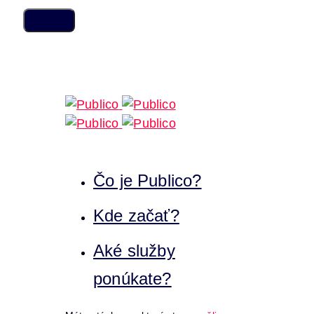
Skip
Skip
links
to
content
Čo je Publico?
Kde začať?
Aké služby
ponúkate?