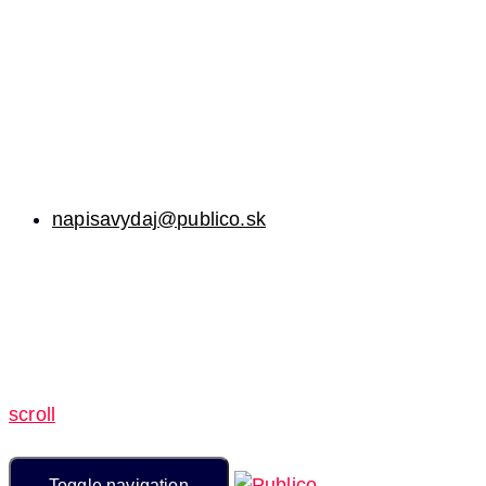
napisavydaj@publico.sk
scroll
Toggle navigation