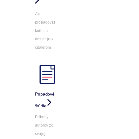
Ako
propagovať
knihu a
dostať ju k
čitateľom
Prípadové
štúdie
Príbehy
autorov zo
svojej