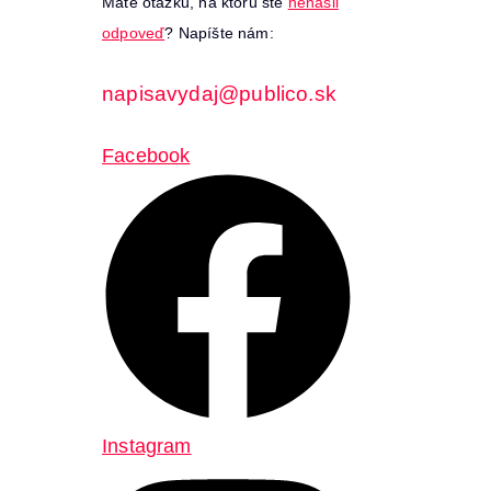
Máte otázku, na ktorú ste
nenašli
odpoveď
? Napíšte nám:
napisavydaj@publico.sk
Facebook
Instagram