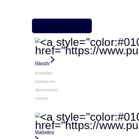
Pre pokročilých
Návody
Konkrétne
postupy pre
skúsenejších
autorov
Marketing