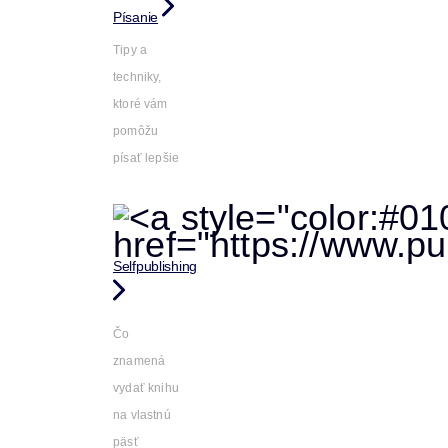
Písanie
Tipy a
techniky,
ktoré vám
pomôžu
písať lepšie
Selfpublishing
Čo
znamená
vydať knihu
na vlastnú
päsť