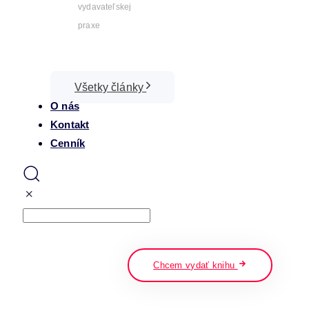
vydavateľskej
praxe
Všetky články
O nás
Kontakt
Cenník
Search
napíšte a stlačte enter
Chcem vydať knihu