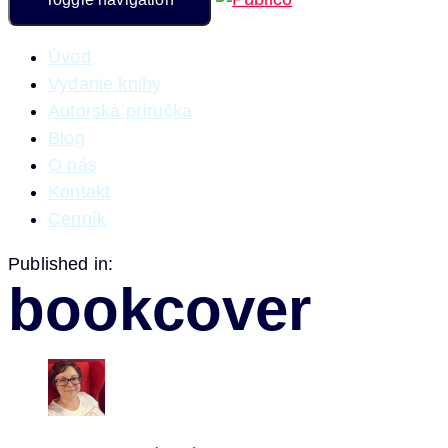
Úvod
Vydanie knihy
Autorská príručka
Blog
O nás
Kontakt
Cenník
Published in:
bookcover