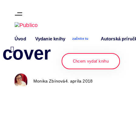
Skip links
Skip to content
Author
Published
PUBLISHED
Úvod
Vydanie knihy
Autorská príruč
on:
IN:
začnite tu
cover
Chcem vydať knihu
Monika Zbínová
4. apríla 2018