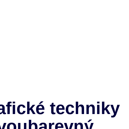
afické techniky
 dvoubarevný