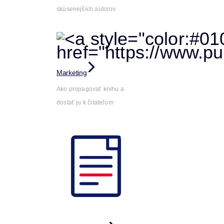
skúsenejších autorov
Marketing
Ako propagovať knihu a
dostať ju k čitateľom