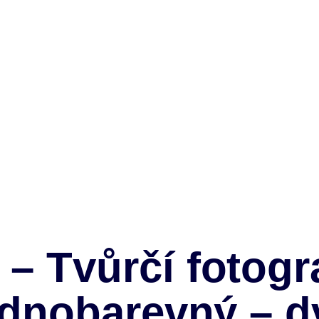
Tvůrčí fotogr
 jednobarevný –