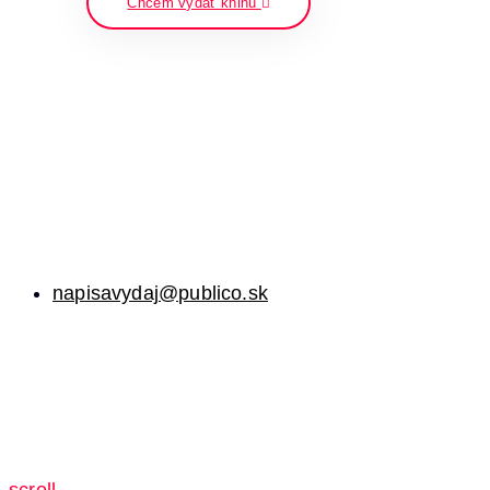
Chcem vydať knihu
napisavydaj@publico.sk
scroll