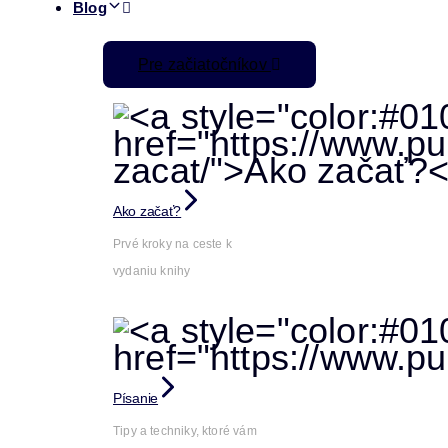
Blog
Pre začiatočníkov
Ako začať?
Prvé kroky na ceste k
vydaniu knihy
Písanie
Tipy a techniky, ktoré vám