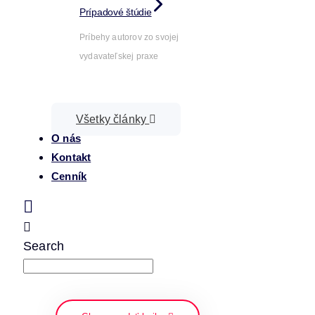
Prípadové štúdie
Príbehy autorov zo svojej
vydavateľskej praxe
Všetky články
O nás
Kontakt
Cenník
Search
napíšte a stlačte enter