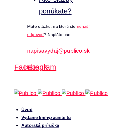
ponúkate?
Máte otázku, na ktorú ste
nenašli
odpoveď
? Napíšte nám:
napisavydaj@publico.sk
Facebook
Instagram
Úvod
Vydanie knihy
začnite tu
Autorská príručka