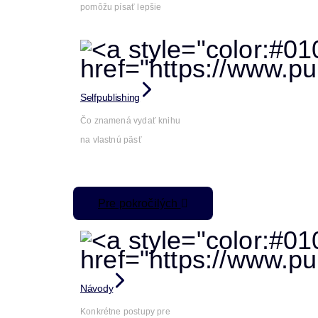
pomôžu písať lepšie
Selfpublishing
Čo znamená vydať knihu
na vlastnú päsť
Pre pokročilých
Návody
Konkrétne postupy pre