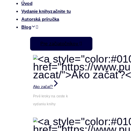
Úvod
Vydanie knihy
začnite tu
Autorská príručka
Blog
Pre začiatočníkov
Ako začať?
Prvé kroky na ceste k
vydaniu knihy