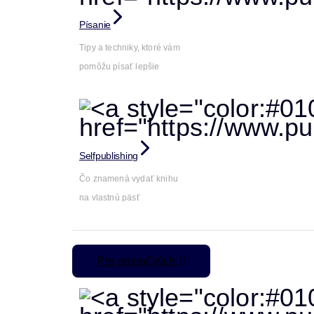
Písanie
Tipy a techniky, ktoré vám
pomôžu písať lepšie
Selfpublishing
Čo znamená vydať knihu
na vlastnú päsť
Pre pokročilých