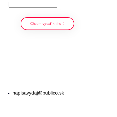
napíšte a stlačte enter
Chcem vydať knihu
napisavydaj@publico.sk