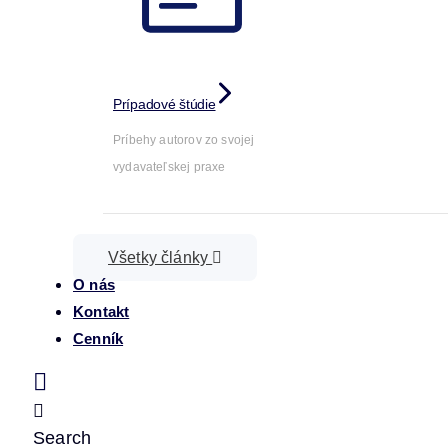
Prípadové štúdie
Príbehy autorov zo svojej
vydavateľskej praxe
Všetky články
O nás
Kontakt
Cenník
Search