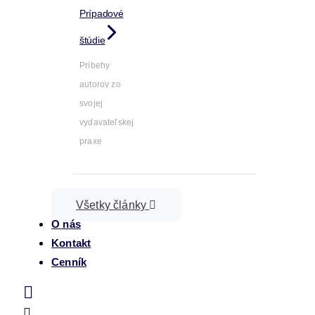
Prípadové
štúdie
Príbehy
autorov zo
svojej
vydavateľskej
praxe
Všetky články
O nás
Kontakt
Cenník