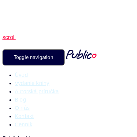
scroll
Toggle navigation
Úvod
Vydanie knihy
Autorská príručka
Blog
O nás
Kontakt
Cenník