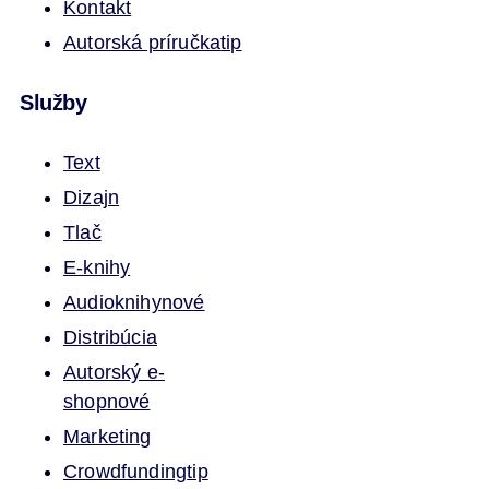
Kontakt
Autorská príručka
tip
Služby
Text
Dizajn
Tlač
E-knihy
Audioknihy
nové
Distribúcia
Autorský e-
shop
nové
Marketing
Crowdfunding
tip