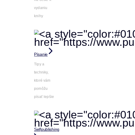
vydaniu
knihy
Písanie
Tipy a
techniky,
ktoré vám
pomôžu
písať lepšie
Selfpublishing