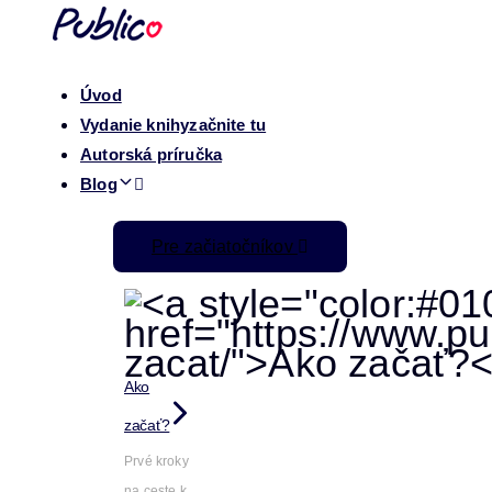
Úvod
Vydanie knihy
začnite tu
Autorská príručka
Blog
Pre začiatočníkov
Ako
začať?
Prvé kroky
na ceste k