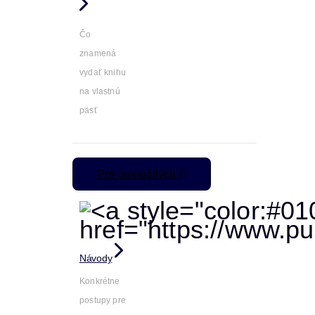
Čo
znamená
vydať knihu
na vlastnú
päsť
Pre pokročilých
Návody
Konkrétne
postupy pre