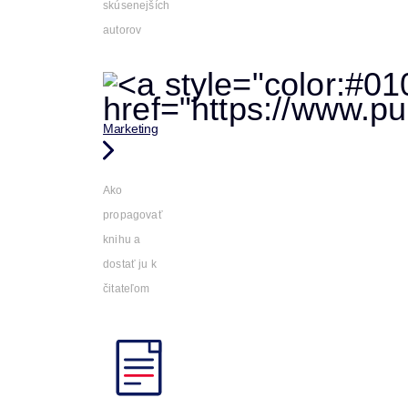
skúsenejších
autorov
Marketing
Ako
propagovať
knihu a
dostať ju k
čitateľom