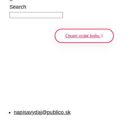
Search
napíšte a stlačte enter
Chcem vydať knihu
napisavydaj@publico.sk