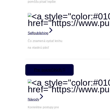
pomôžu písať lepšie
Selfpublishing
Čo znamená vydať knihu
na vlastnú päsť
Pre pokročilých
Návody
Konkrétne postupy pre