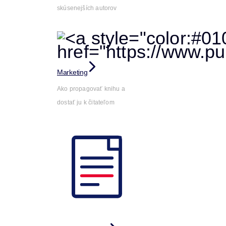
skúsenejších autorov
Marketing
Ako propagovať knihu a
dostať ju k čitateľom