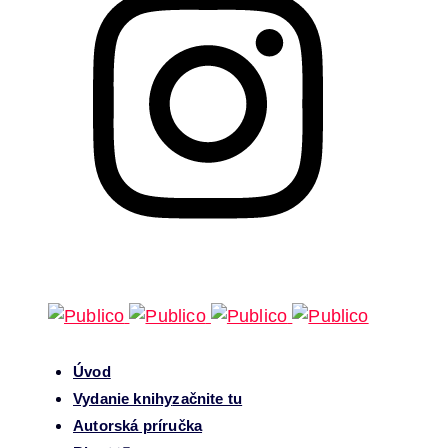
Úvod
Vydanie knihy
začnite tu
Autorská príručka