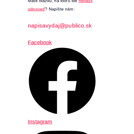
Máte otázku, na ktorú ste
nenašli
odpoveď
? Napíšte nám:
napisavydaj@publico.sk
Facebook
Instagram