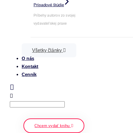
Prípadové štúdie
Príbehy autorov zo svojej
vydavateľskej praxe
Všetky články
O nás
Kontakt
Cenník
Search
napíšte a stlačte enter
Chcem vydať knihu