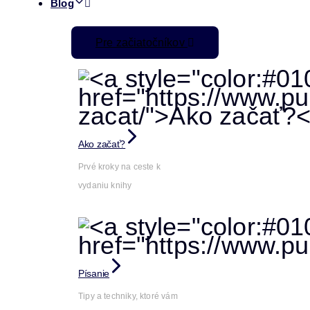
Blog
Pre začiatočníkov
Ako začať?
Prvé kroky na ceste k
vydaniu knihy
Písanie
Tipy a techniky, ktoré vám