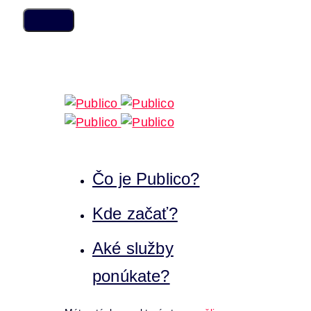
Skip
Skip
links
to
content
Čo je Publico?
Kde začať?
Aké služby
ponúkate?