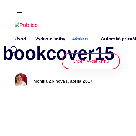
Skip links
Skip to content
Author
Published
PUBLISHED
Úvod
Vydanie knihy
Autorská príruč
on:
IN:
začnite tu
bookcover15
Chcem vydať knihu
Monika Zbínová
1. apríla 2017