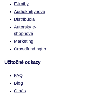
E-knihy
Audioknihy
nové
Distribúcia
Autorský e-
shop
nové
Marketing
Crowdfunding
tip
Užitočné odkazy
FAQ
Blog
O nás