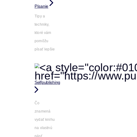
Písanie
Tipy a
techniky,
ktoré vám
pomôžu
písať lepšie
Selfpublishing
Čo
znamená
vydať knihu
na vlastnú
päsť