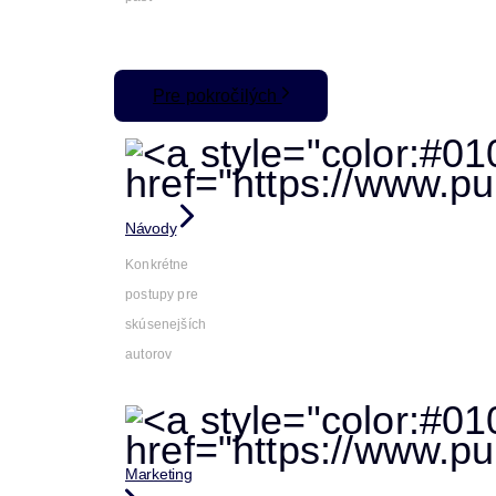
Pre pokročilých
Návody
Konkrétne
postupy pre
skúsenejších
autorov
Marketing