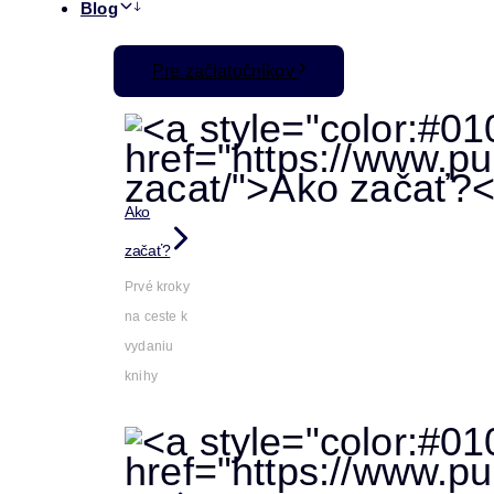
Blog
Pre začiatočníkov
Ako
začať?
Prvé kroky
na ceste k
vydaniu
knihy