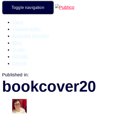
Toggle navigation
Úvod
Vydanie knihy
Autorská príručka
Blog
O nás
Kontakt
Cenník
Published in:
bookcover20