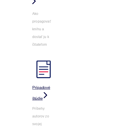
Ako
propagovať
knihu a
dostať ju k
čitateľom
Prípadové
štúdie
Príbehy
autorov zo
svojej