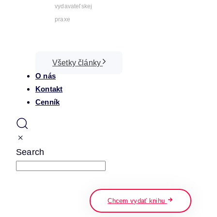
vydavateľskej
praxe
Všetky články
O nás
Kontakt
Cenník
Search
napíšte a stlačte enter
Chcem vydať knihu