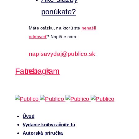
ponúkate?
Máte otázku, na ktorú ste
nenašli
odpoveď
? Napíšte nám:
napisavydaj@publico.sk
Facebook
Instagram
Úvod
Vydanie knihy
začnite tu
Autorská príručka