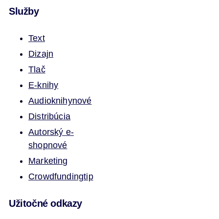
Služby
Text
Dizajn
Tlač
E-knihy
Audioknihy
nové
Distribúcia
Autorský e-
shop
nové
Marketing
Crowdfunding
tip
Užitočné odkazy