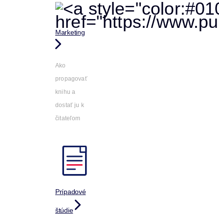
Marketing
Ako
propagovať
knihu a
dostať ju k
čitateľom
Prípadové
štúdie