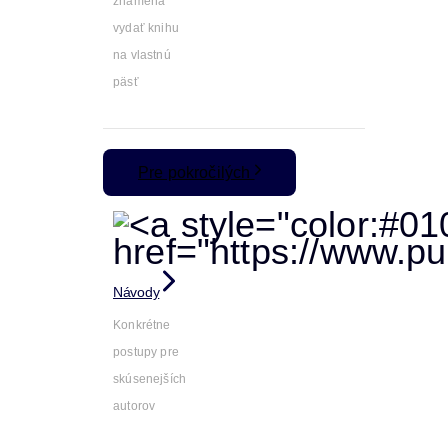
znamená
vydať knihu
na vlastnú
päsť
Pre pokročilých
Návody
Konkrétne
postupy pre
skúsenejších
autorov