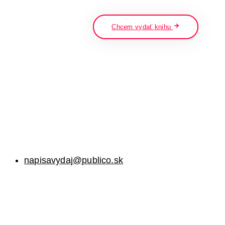
napíšte a stlačte enter
Chcem vydať knihu
napisavydaj@publico.sk