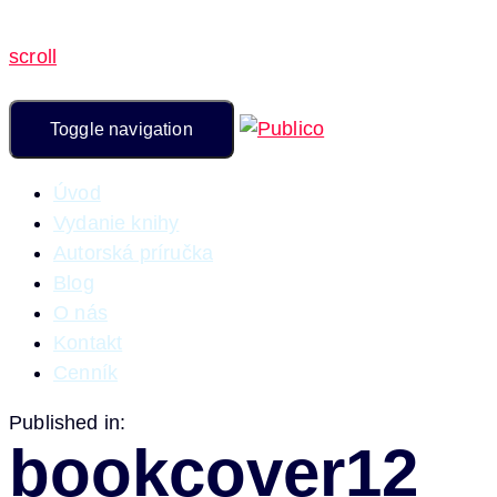
scroll
Toggle navigation
Úvod
Vydanie knihy
Autorská príručka
Blog
O nás
Kontakt
Cenník
Published in:
bookcover12