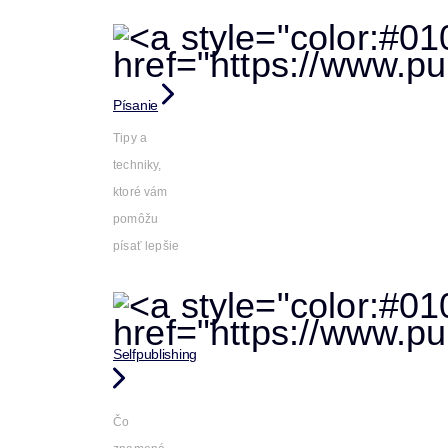
Písanie
Tipy a
techniky,
ktoré vám
pomôžu
písať lepšie
Selfpublishing
Čo