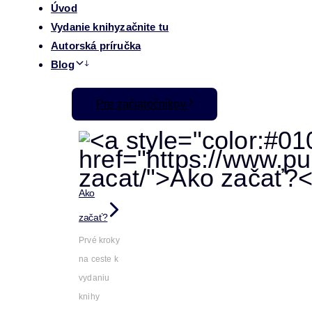
Úvod
Vydanie knihy
začnite tu
Autorská príručka
Blog
Pre začiatočníkov
Ako
začať?
Prvé kroky
na ceste k
vydaniu
knihy