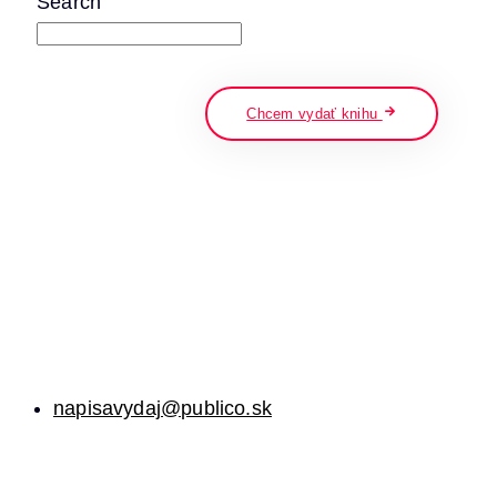
Search
napíšte a stlačte enter
Chcem vydať knihu
napisavydaj@publico.sk