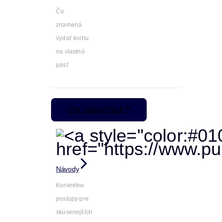
Čo
znamená
vydať knihu
na vlastnú
päsť
Pre pokročilých
Návody
Konkrétne
postupy pre
skúsenejších