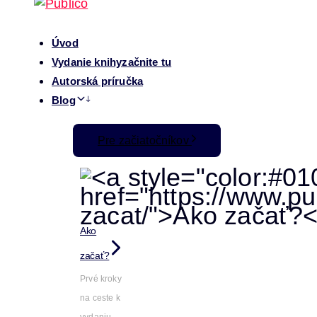
Úvod
Vydanie knihy
začnite tu
Autorská príručka
Blog
Pre začiatočníkov
Ako
začať?
Prvé kroky
na ceste k