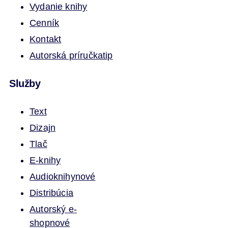
Vydanie knihy
Cenník
Kontakt
Autorská príručka
tip
Služby
Text
Dizajn
Tlač
E-knihy
Audioknihy
nové
Distribúcia
Autorský e-
shop
nové