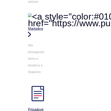
autorov
Marketing
Ako
propagovať
knihu a
dostať ju k
čitateľom
Prípadové