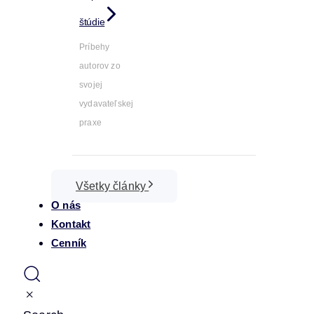
štúdie
Príbehy
autorov zo
svojej
vydavateľskej
praxe
Všetky články
O nás
Kontakt
Cenník