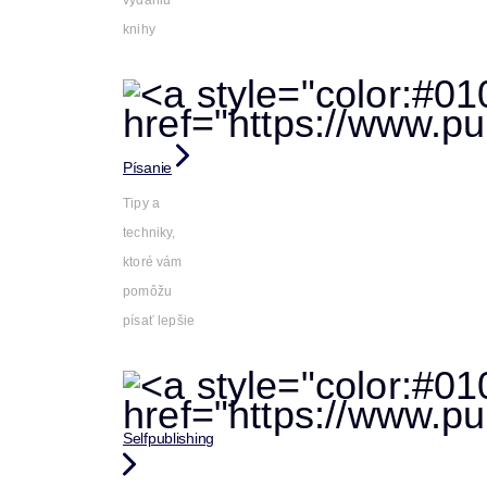
vydaniu
knihy
Písanie
Tipy a
techniky,
ktoré vám
pomôžu
písať lepšie
Selfpublishing