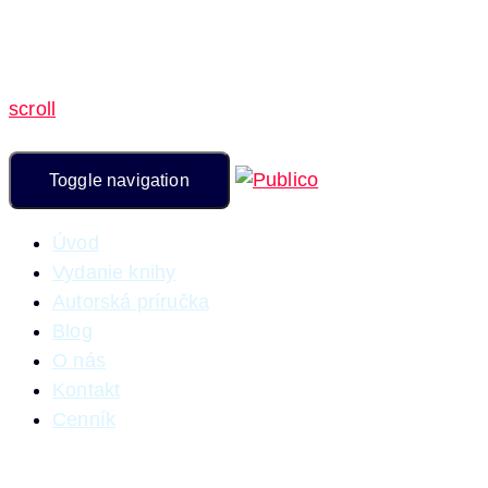
scroll
Toggle navigation
Úvod
Vydanie knihy
Autorská príručka
Blog
O nás
Kontakt
Cenník