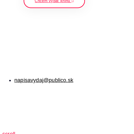
Chcem vydať knihu
napisavydaj@publico.sk
scroll