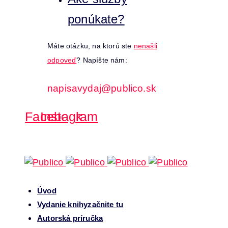
ponúkate?
Máte otázku, na ktorú ste
nenašli
odpoveď
? Napíšte nám:
napisavydaj@publico.sk
Facebook
Instagram
Úvod
Vydanie knihy
začnite tu
Autorská príručka