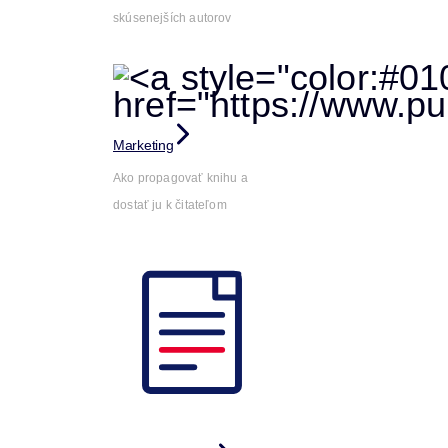
skúsenejších autorov
Marketing
Ako propagovať knihu a
dostať ju k čitateľom