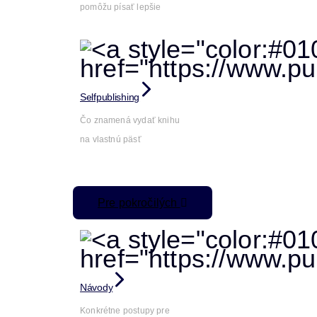
pomôžu písať lepšie
Selfpublishing
Čo znamená vydať knihu
na vlastnú päsť
Pre pokročilých
Návody
Konkrétne postupy pre