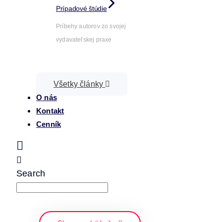
Prípadové štúdie
Príbehy autorov zo svojej
vydavateľskej praxe
Všetky články
O nás
Kontakt
Cenník
Search
napíšte a stlačte enter